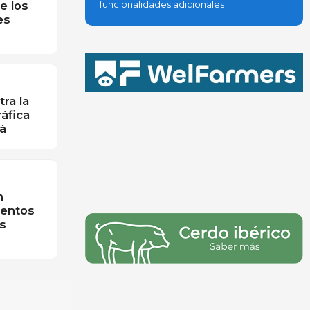
e los
funcionalidades adicionales
es
ra la
áfica
à
n
mentos
s