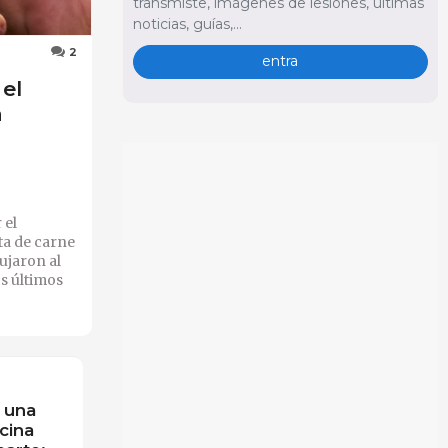
transmiste, imágenes de lesiones, últimas
noticias, guías,...
2
entra
el
a
 el
ta de carne
ujaron al
os últimos
 una
cina