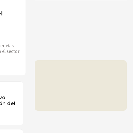
l
gencias
 el sector
vo
ión del