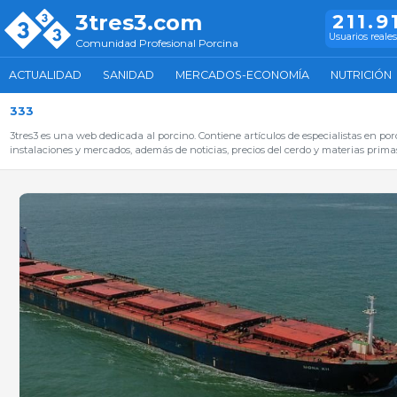
3tres3.com
211.9
Usuarios reales
Comunidad Profesional Porcina
ACTUALIDAD
SANIDAD
MERCADOS-ECONOMÍA
NUTRICIÓN
333
3tres3 es una web dedicada al porcino. Contiene artículos de especialistas en por
instalaciones y mercados, además de noticias, precios del cerdo y materias primas,