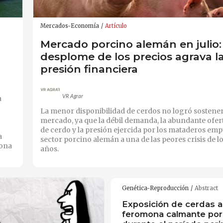
Mercados-Economía
Artículo
Mercado porcino alemán en julio: 
desplome de los precios agrava l
presión financiera
VR Agrar
a
La menor disponibilidad de cerdos no logró sostener
mercado, ya que la débil demanda, la abundante ofer
de cerdo y la presión ejercida por los mataderos emp
a
sector porcino alemán a una de las peores crisis de l
zona
años.
Genética-Reproducción
Abstract
Exposición de cerdas a
feromona calmante por