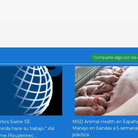
Comparte algo con los 
tics Swine SE
MSD Animal Health en Españ
Manejo en bandas a 5 semanas,
cerda hace su trabajo.” Así
práctica
me Plouzennec ..