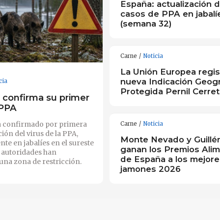
España: actualización d
casos de PPA en jabalí
(semana 32)
Carne
Noticia
La Unión Europea regist
nueva Indicación Geogr
cia
Protegida Pernil Cerret
a confirma su primer
 PPA
a confirmado por primera
Carne
Noticia
ción del virus de la PPA,
Monte Nevado y Guillé
te en jabalíes en el sureste
ganan los Premios Ali
s autoridades han
de España a los mejore
una zona de restricción.
jamones 2026