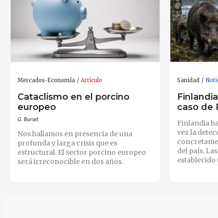
Mercados-Economía
Artículo
Sanidad
Noti
Cataclismo en el porcino
Finlandi
europeo
caso de
G. Burset
Finlandia h
vez la detec
Nos hallamos en presencia de una
concretamen
profunda y larga crisis que es
del país. La
estructural. El sector porcino europeo
establecido 
será irreconocible en dos años.