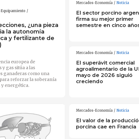
Mercados-Economía
Noticia
s-Equipamiento
El sector porcino argen
firma su mejor primer
ecciones, ¿una pieza
semestre en cinco año
ia la autonomía
ca y fertilizante de
)
Mercados-Economía
Noticia
ncia europea de
El superávit comercial
s y gas sitúa a las
agroalimentario de la 
es ganaderas como una
mayo de 2026 siguió
 para reforzar la soberanía
creciendo
 y energética.
Mercados-Economía
Noticia
El valor de la producci
porcina cae en Francia