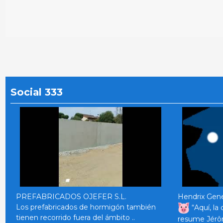
Social 333
PREFABRICADOS OJEFER S.L.
Hendrix Gene
Los prefabricados de hormigón también
“Aquí, la 
tienen recorrido fuera del ámbito ..
resume Jérô