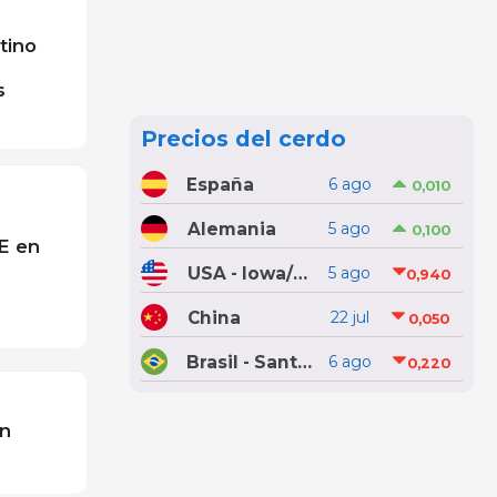
tino
s
Precios del cerdo
España
6 ago
0,010
Alemania
5 ago
0,100
UE en
USA - Iowa/Minnesota
5 ago
0,940
China
22 jul
0,050
Brasil - Santa Catarina
6 ago
0,220
ón