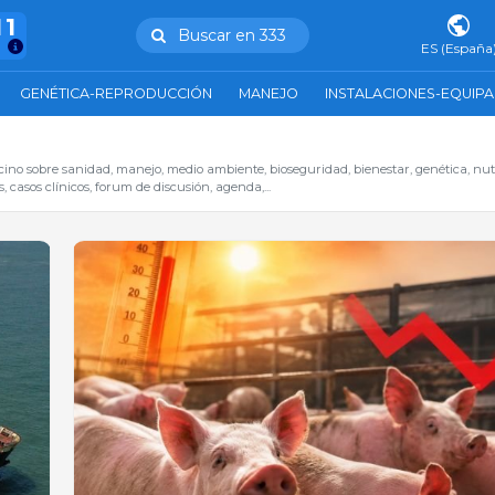
11
Buscar en 333
ES (España
GENÉTICA-REPRODUCCIÓN
MANEJO
INSTALACIONES-EQUIP
cino sobre sanidad, manejo, medio ambiente, bioseguridad, bienestar, genética, nut
 casos clínicos, forum de discusión, agenda,...