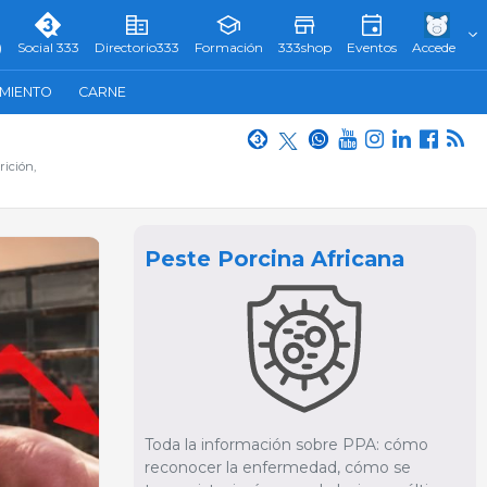
)
Social 333
Directorio333
Formación
333shop
Eventos
Accede
AMIENTO
CARNE
rición,
Peste Porcina Africana
Toda la información sobre PPA: cómo
reconocer la enfermedad, cómo se