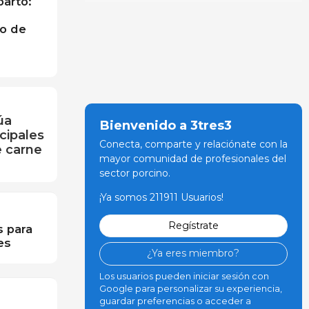
parto:
o de
úa
Bienvenido a 3tres3
cipales
Conecta, comparte y relaciónate con la
e carne
mayor comunidad de profesionales del
sector porcino.
¡Ya somos 211911 Usuarios!
Regístrate
 para
es
¿Ya eres miembro?
Los usuarios pueden iniciar sesión con
Google para personalizar su experiencia,
guardar preferencias o acceder a