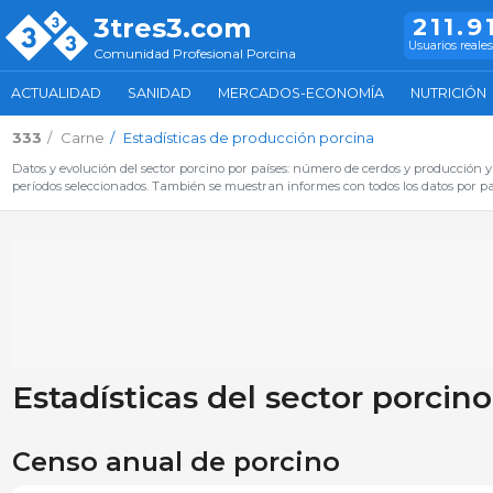
3tres3.com
211.9
Usuarios reales
Comunidad Profesional Porcina
ACTUALIDAD
SANIDAD
MERCADOS-ECONOMÍA
NUTRICIÓN
333
Carne
Estadísticas de producción porcina
Datos y evolución del sector porcino por países: número de cerdos y producción y 
períodos seleccionados. También se muestran informes con todos los datos por pa
Estadísticas del sector porcino
Censo anual de porcino