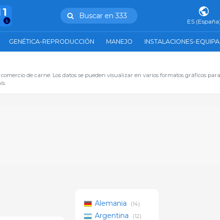
11
Buscar en 333
ES (España
GENÉTICA-REPRODUCCIÓN
MANEJO
INSTALACIONES-EQUIP
comercio de carne. Los datos se pueden visualizar en varios formatos gráficos para 
ís.
Alemania
(14)
Argentina
(12)