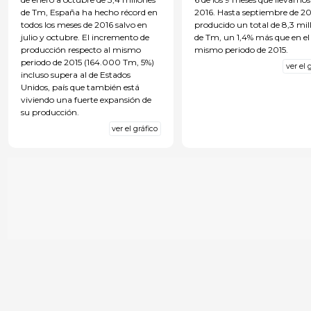
de Tm, España ha hecho récord en
2016. Hasta septiembre de 20
todos los meses de 2016 salvo en
producido un total de 8,3 mil
julio y octubre. El incremento de
de Tm, un 1,4% más que en el
producción respecto al mismo
mismo periodo de 2015.
periodo de 2015 (164.000 Tm, 5%)
ver el 
incluso supera al de Estados
Unidos, país que también está
viviendo una fuerte expansión de
su producción.
ver el gráfico