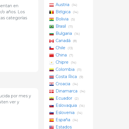
Austria
sentan en
(14)
y/o años. Los
Bélgica
(14)
tas categorías
Bolivia
(5)
Brasil
(11)
Bulgaria
(14)
Canadá
(8)
Chile
(13)
China
(7)
Chipre
(14)
Colombia
(11)
Costa Rica
(9)
Croacia
(14)
Dinamarca
(14)
ucida por mes y
Ecuador
(2)
iten ver y
Eslovaquia
(14)
Eslovenia
(14)
España
(14)
Estados