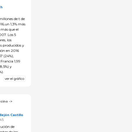
sh
1
illones de t de
016,un 1,3% más
 más que el
007. Los 5
res, los
as producidos y
ión en 2016
57 (24%),
 Francia 1,99
(8,5%) y
%).
ver el gráfico
cino ->
lejón Castillo
:45
nución de
ostos de los