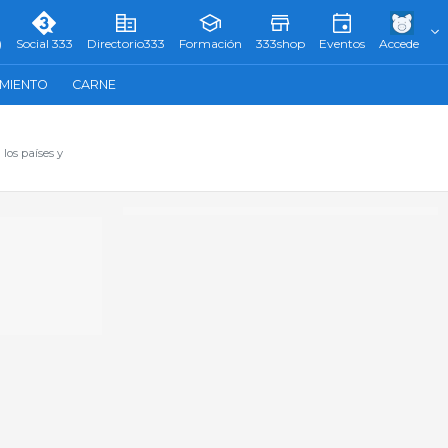
)
Social 333
Directorio333
Formación
333shop
Eventos
Accede
AMIENTO
CARNE
los países y