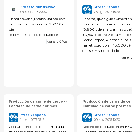
Ernesto ruiz treviño
3tres3 España
04-sep-2018 20:30
25-ago-2017 18:26
Enhorabuena ,México-Jalisco con
España, que sigue aumentan
un repunte histórico de $ 38.50 en
producción de carne de cerdo
píe.
(8.800 t de enero a mayo de 
se lo merecían los productores.
+0,5%), cada vez está más cer
líder europeo, Alemania, país
ver el gráfico
ha retrocedido en 43.000 t (-
en ese mismo periodo.
ver el 
Producción de carne de cerdo ->
Producción de carne de cer
Cantidad de carne por mes
Cantidad de carne por mes
3tres3 España
3tres3 España
11-ene-2017 16:13
09-nov-2016 10:20
Con una producción acumulada
Récord de producción en EE
de enero a octubre de 3,4 millones
6 de los 9 meses que llevamos