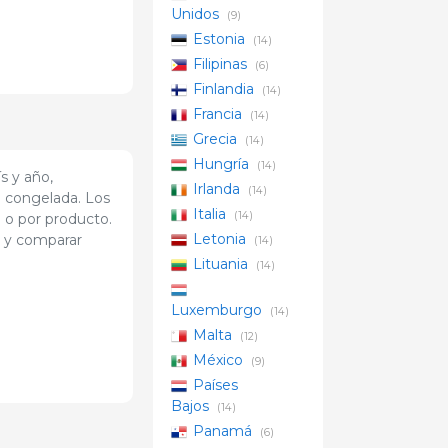
Unidos
(9)
Estonia
(14)
Filipinas
(6)
Finlandia
(14)
Francia
(14)
Grecia
(14)
Hungría
(14)
s y año,
Irlanda
(14)
o congelada. Los
Italia
(14)
 o por producto.
Letonia
r y comparar
(14)
Lituania
(14)
Luxemburgo
(14)
Malta
(12)
México
(9)
Países
Bajos
(14)
Panamá
(6)