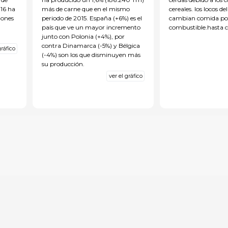
16 ha
más de carne que en el mismo
cereales. los locos d
lones
periodo de 2015. España (+6%) es el
cambian comida po
país que ve un mayor incremento
combustible.hasta 
junto con Polonia (+4%), por
contra Dinamarca (-5%) y Bélgica
gráfico
(-4%) son los que disminuyen más
su producción.
ver el gráfico