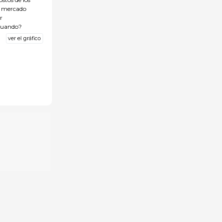
el mercado
r
cuando?
ver el gráfico