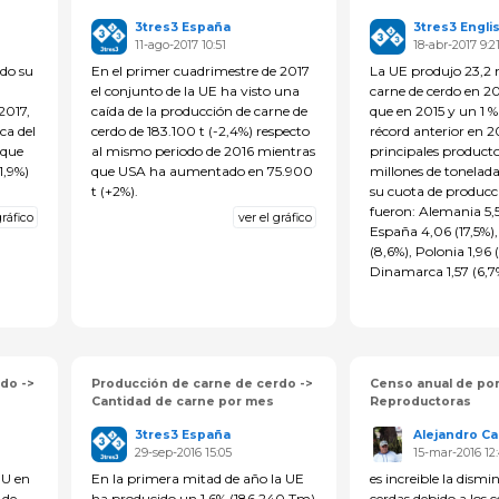
3tres3 España
3tres3 Engli
11-ago-2017 10:51
18-abr-2017 9:2
do su
En el primer cuadrimestre de 2017
La UE produjo 23,2 m
el conjunto de la UE ha visto una
carne de cerdo en 2
2017,
caída de la producción de carne de
que en 2015 y un 1 %
ca del
cerdo de 183.100 t (-2,4%) respecto
récord anterior en 2
 que
al mismo periodo de 2016 mientras
principales producto
1,9%)
que USA ha aumentado en 75.900
millones de tonelad
t (+2%).
su cuota de producc
fueron: Alemania 5,
gráfico
ver el gráfico
España 4,06 (17,5%),
(8,6%), Polonia 1,96 
Dinamarca 1,57 (6,7
do ->
Producción de carne de cerdo ->
Censo anual de por
Cantidad de carne por mes
Reproductoras
3tres3 España
Alejandro Cal
29-sep-2016 15:05
15-mar-2016 12
UU en
En la primera mitad de año la UE
es increible la dismi
 de
ha producido un 1,6% (186.240 Tm)
cerdas debido a los c