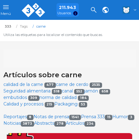
211.943
Usuarios
Menú
333
Tags
carne
Utiliza las etiquetas para localizar el contenido que buscas.
Artículos sobre carne
calidad de la carne
carne de cerdo
477
2535
Seguridad alimentaria
canal
jamón
518
552
658
embutidos
norma de calidad
309
184
Calidad y procesos
Packaging
215
53
Reportajes
Notas de prensa
Prensa 333
Humor
8
1541
15
3
Noticias
Abstracts
Artículos
3873
278
234