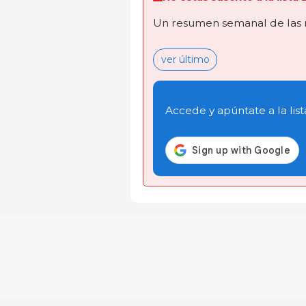
Un resumen semanal de las 
ver último
Accede y apúntate a la list