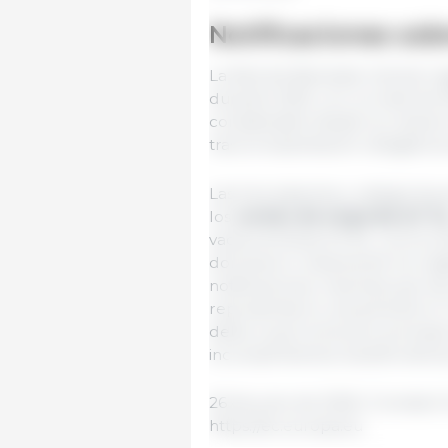
Notificaciones sob
La Red de Bienestar Animal re
durante 2025, con un total de 
considerable desde la creació
tras la implantación obligatori
Las tres especies y categorías
los
cerdos de engorde (41 %
vacas lecheras (14 %). Los inc
dominaron claramente los regi
notificaciones, mientras que la
representaron únicamente el 4 
debe a que la función principal
incumplimientos transfronteriz
26 de junio de 2026 / Comisión
https://ec.europa.eu