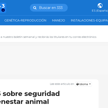
43
Buscar en 333
ES (España
GENÉTICA-REPRODUCCIÓN
MANEJO
INSTALACIONES-EQUIP
 a nuestro boletín semanal y recibirás los titulares en tu correo electrónico.
Lee este artículo en:
Idioma
 sobre seguridad
enestar animal