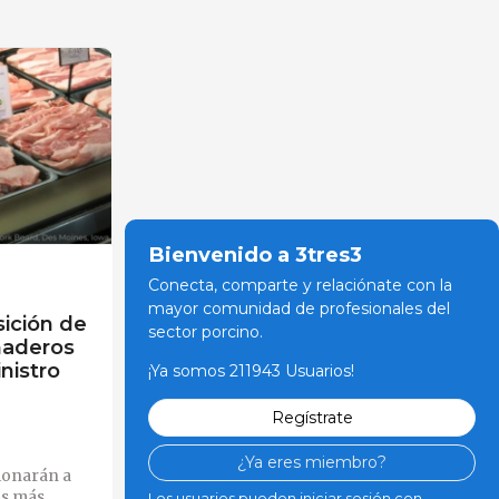
Bienvenido a 3tres3
Conecta, comparte y relaciónate con la
mayor comunidad de profesionales del
sición de
sector porcino.
anaderos
nistro
¡Ya somos 211943 Usuarios!
Regístrate
¿Ya eres miembro?
ionarán a
as más
Los usuarios pueden iniciar sesión con