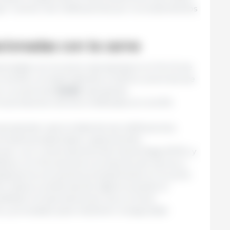
yor número de notificaciones por incumplimientos
acionadas con la carne
acionadas con la carne representaron el 10,4 % de
en la ACN, correspondiendo el 5,8 % a carne de ave
ne. La carne de
cerdo
representó
s productos cárnicos notificados en la ACN.
presentan casi la mitad de las notificaciones,
 problema detectado y apareciendo
 ave. La
E. coli
productora de toxina Shiga (STEC) y
ifican con frecuencia en productos de vacuno y
bacter
se encuentra principalmente en la carne
en indicar problemas de higiene durante el
ifiesto la importancia de una correcta
 y procesado para mantener la seguridad