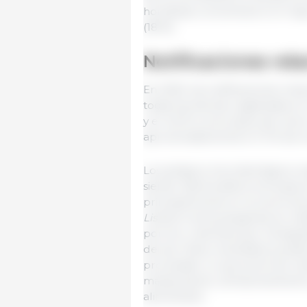
hortalizas concentraron el ma
(18 %).
Notificaciones rel
En 2025, las notificaciones rel
todas las alertas registradas 
y el 4,6 % a otros tipos de car
aproximadamente el 13 % de lo
Los peligros microbiológicos re
siendo
Salmonella
el principal
principalmente en la carne de
Listeria monocytogenes
se not
porcino, mientras que
Campylo
de ave. Estos resultados pued
procesado, lo que pone de man
manipulación, almacenamiento
alimentaria.