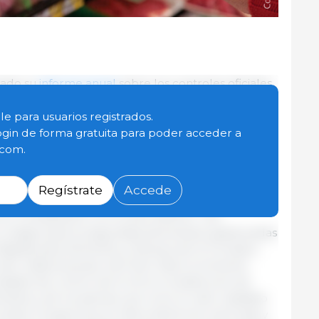
cado su
informe anual
sobre los controles oficiales
l informe revisa la actividad de la Red de Alerta y
e ámbito europeo a través del cual la Comisión y
le para usuarios registrados.
n para proteger la seguridad alimentaria
ogin de forma gratuita para poder acceder a
rtas y notificaciones de incumplimientos, así como
.com.
 problemas detectados.
Regístrate
Accede
 un aumento del 11 % en el número total de
 en comparación con el año anterior. Las
 riesgos para la seguridad alimentaria, gestionadas
 Rápida para Alimentos y Piensos de la Comisión,
o, hasta alcanzar las 5.344. Este incremento
toridades de control de la UE en la detección de
aria y de los piensos, así como el valor añadido
opea. Al igual que en años anteriores, las frutas y