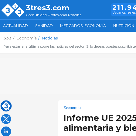
3tres3.com
211.9
Usuarios reales
Comunidad Profesional Porcina
ACTUALIDAD
SANIDAD
MERCADOS-ECONOMÍA
NUTRICIÓN
333
Economía
Noticias
Para estar a la última sobre las noticias del sector. Si lo deseas puedes suscribirte
Economía
Informe UE 2025
alimentaria y bi