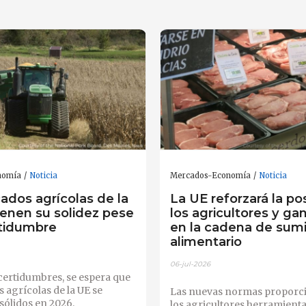
nomía
Noticia
Mercados-Economía
Noticia
ados agrícolas de la
La UE reforzará la po
enen su solidez pese
los agricultores y g
rtidumbre
en la cadena de sumi
alimentario
06-jul-2026
ncertidumbres, se espera que
 agrícolas de la UE se
Las nuevas normas proporc
ólidos en 2026.
los agricultores herramient