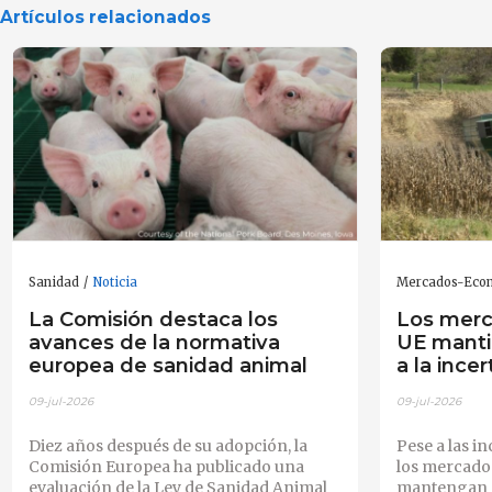
Artículos relacionados
Sanidad
Noticia
Mercados-Eco
La Comisión destaca los
Los merc
avances de la normativa
UE manti
europea de sanidad animal
a la ince
09-jul-2026
09-jul-2026
Diez años después de su adopción, la
Pese a las i
Comisión Europea ha publicado una
los mercados
evaluación de la Ley de Sanidad Animal
mantengan s