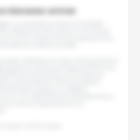
re bienestar animal
gistró un importante aumento de actividad
929 notificaciones. Esto supone un incremento
n de la red en octubre de 2024, especialmente
a del sistema en febrero de 2025.
 animales notificadas con mayor frecuencia fueron
)
, seguidos de los pollos de engorde (20 %) y las
umplimientos relacionados con el transporte
stros, representando el 95 % de todas las
s incidencias en granja y en matadero
% y el 1 %, respectivamente. Esta diferencia se
 de la red es el seguimiento de los
os.
 Europea / Unión Europea.