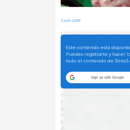
3 julio 2026
La Comisión Europea ha publi
en la cadena agroalimentaria. E
Cooperación (ACN), el marco d
Este contenido está disponib
los Estados miembros colabora
Puedes registrarte y hacer l
mediante el intercambio de ale
todo el contenido de 3tres3
la rápida investigación de los
Sign up with Google
El informe de este año revela
notificaciones (10.490) en 2025
notificaciones relacionadas con
a través del Sistema de Alerta
aumentaron un 2 % el pasado añ
refleja la vigilancia de las au
problemas de seguridad aliment
de la coordinación a escala eur