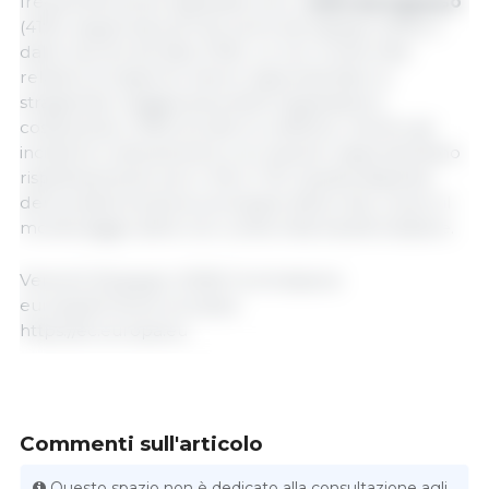
frequentemente segnalate sono i
suini da ingrasso
(41%), seguiti dai polli da carne da ingrasso (20%) e
dalle vacche da latte (14%). Le non conformità
relative al trasporto hanno rappresentato la
stragrande maggioranza delle segnalazioni,
costituendo il 95% di tutte le notifiche, mentre gli
incidenti in allevamento e al macello rappresentano
rispettivamente solo il 4% e l'1%. Questa disparità
deriva dalla funzione principale della rete, ovvero il
monitoraggio delle non conformità transfrontaliere.
Venerdì 26 giugno 2026/ Commissione
europea/Unione europea.
https://ec.europa.eu
Commenti sull'articolo
Questo spazio non è dedicato alla consultazione agli