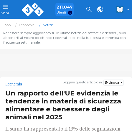
211.847
Utenti
Menu
333
Economia
Notizie
Per essere sempre aggiornato sulle ultime notizie del settore. Se desideri, puoi
abbonarti al nostro bollettino e riceverai i titoli nella tua posta elettronica con
frequenza settimanale.
Leggere questo articolo in:
Lingua
Economia
Un rapporto dell'UE evidenzia le
tendenze in materia di sicurezza
alimentare e benessere degli
animali nel 2025
Il suino ha rappresentato il 13% delle segnalazioni