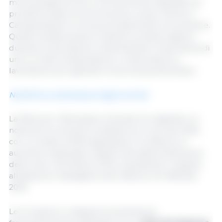
monocytogenes sono comunemente segnalati nei
prodotti a base di carne bovina e suina, mentre il
Campylobacter si trova principalmente nel pollame.
Questi risultati possono indicare problemi igienici
durante la lavorazione, sottolineando l'importanza di
una corretta manipolazione, conservazione e
lavorazione per garantire la sicurezza alimentare.
Notifiche sul benessere degli animali
La Rete per il Benessere Animale ha registrato un
notevole incremento di attività nel corso del 2025,
con un totale di 929 segnalazioni. Si tratta di un
aumento sostanziale rispetto alla data di istituzione
della rete, nell'ottobre 2024, soprattutto in seguito
all'adozione obbligatoria del sistema nel febbraio
2025.
Le tre specie e categorie di animali più