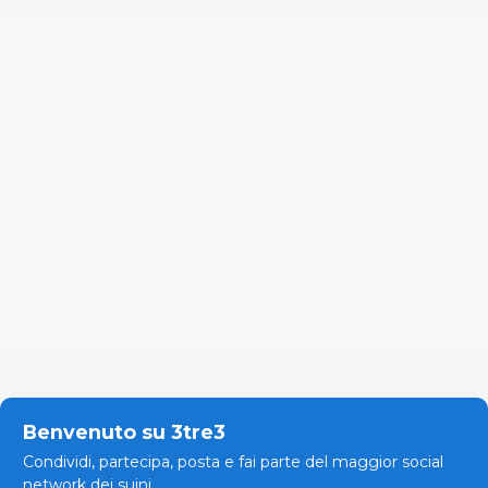
Benvenuto su 3tre3
Condividi, partecipa, posta e fai parte del maggior social
network dei suini