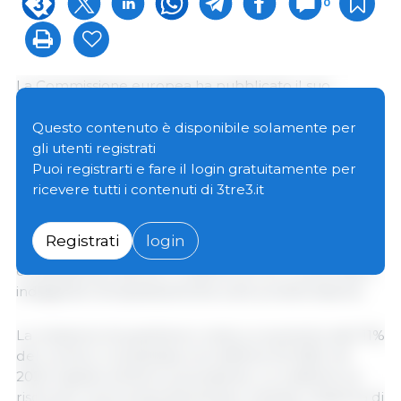
0
La Commissione europea ha pubblicato il suo
"
Annual Report
": La relazione esamina la
cooperazione e lo scambio di informazioni tra gli Stati
Questo contenuto è disponibile solamente per
membri in merito ai controlli ufficiali nella filiera
gli utenti registrati
agroalimentare. La relazione analizza la Rete di
Puoi registrarti e fare il login gratuitamente per
allerta e cooperazione (ACN-Alert and Cooperation
ricevere tutti i contenuti di 3tre3.it
Network), il quadro di riferimento a livello UE
attraverso il quale la Commissione e gli Stati membri
Registrati
login
collaborano per tutelare la sicurezza alimentare,
condividendo allerte e notifiche di non conformità e
indagando tempestivamente sulle problematiche.
La relazione di quest'anno rivela un aumento dell'11%
del numero complessivo di notifiche (10.490) nel
2025 rispetto all'anno precedente. Le notifiche sui
rischi per la sicurezza alimentare, tramite il Sistema di