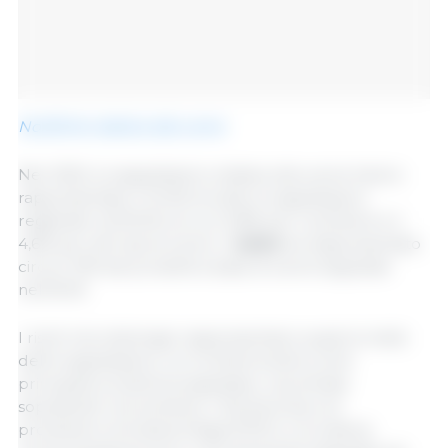
Notifiche relative alla carne
Nel 2025, le segnalazioni relative alla carne hanno
rappresentato il 10,4% di tutte le segnalazioni
registrate nell'ACN, di cui il 5,8% per il pollame e il
4,6% per altri tipi di carne. Il
suino
ha rappresentato
circa il 13% dei prodotti a base di carne segnalati
nell'ACN.
I rischi microbiologici rappresentano quasi la metà
delle segnalazioni, con la Salmonella come
principale problema segnalato, riscontrata
soprattutto nel pollame. L'Escherichia coli
produttore di tossina Shiga (STEC) e la Listeria