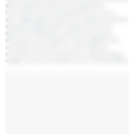
allerta rapida per alimenti e mangimi della
Commissione, sono aumentate del 2% lo scorso
anno, raggiungendo quota 5.344. Questo incremento
dimostra la vigilanza delle autorità di controllo
dell'UE nell'individuare i problemi di sicurezza
alimentare e dei mangimi e il valore aggiunto del
coordinamento a livello UE. Come negli anni
precedenti, frutta e verdura hanno rappresentato il
maggior numero di notifiche di non conformità (18%).