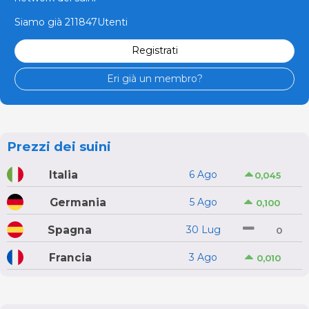
Siamo già 211847Utenti
Registrati
Eri già un membro?
Prezzi dei suini
Italia
6 Ago
0,045
Germania
5 Ago
0,100
Spagna
30 Lug
0
Francia
3 Ago
0,010