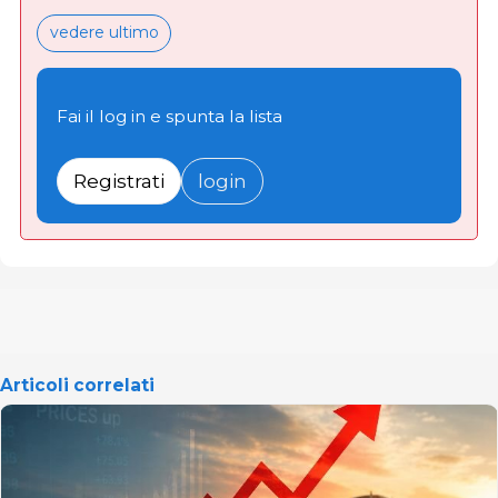
vedere ultimo
Fai il log in e spunta la lista
Registrati
login
Articoli correlati