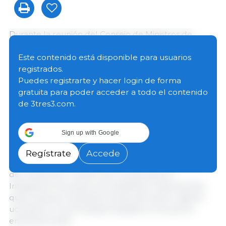
Durante la reunión del Consejo de Ministros de
Agricultura celebrada el 23 de junio, los ministros
analizaron la situación de los mercados agrarios de la
Este contenido está disponible para usuarios
Unión Europea en un contexto marcado por las
registrados.
consecuencias de la guerra en Ucrania, la
Puedes registrarte y hacer login de forma
inestabilidad geopolítica, los riesgos climáticos y los
gratuita para poder acceder a todo el contenido
problemas de sanidad animal, factores que siguen
de 3tres3.com.
presionando la rentabilidad de las explotaciones y
elevando los costes de producción, transporte,
Sign up with Google
almacenamiento y distribución de los alimentos.
Regístrate
Accede
El debate comenzó con la intervención telemática
del viceprimer ministro de Ucrania para la
Integración Europea y Euroatlántica, Taras Kachka,
quien expuso la situación actual del sector agrario
ucraniano y los principales desafíos a los que se
enfrenta el país.