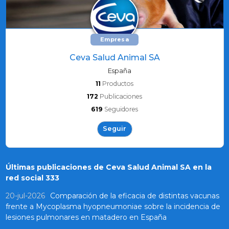
Empresa
Ceva Salud Animal SA
España
11
Productos
172
Publicaciones
619
Seguidores
Seguir
Últimas publicaciones de Ceva Salud Animal SA en la
red social 333
20-jul-2026
Comparación de la eficacia de distintas vacunas
frente a Mycoplasma hyopneumoniae sobre la incidencia de
lesiones pulmonares en matadero en España