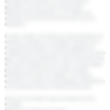
derivadas de la situación en Oriente Medio y
garantizar el acceso a insumos esenciales,
especialmente fertilizantes, con el objetivo de
mantener la producción de alimentos a precios
asequibles.
En este contexto, la Presidencia chipriota destacó el
respaldo mostrado por los Estados miembros a la
propuesta de adoptar el paquete legislativo sin
modificaciones, siempre que el Parlamento Europeo
siga el mismo procedimiento. Esta vía permitiría que
las nuevas medidas entren en vigor lo antes posible
para que los productores europeos puedan
beneficiarse de ellas con rapidez. Los ministros
expresaron su apoyo a esta estrategia y manifestaron
su voluntad de acelerar la aplicación del plan.
23 de junio de 2026/ Consejo de Ministros/ Unión
Europea.
https://www.consilium.europa.eu