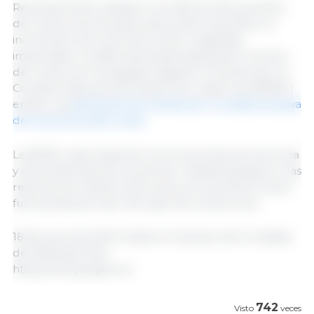
Recientemente, debido a los efectos del aumento
de cerdos vivos de gran peso para el sacrificio, el
incremento de carne de cerdo congelada
importada y la débil demanda estacional, el precio
del cerdo vivo ha seguido bajando. El 16 de junio, la
Comisión Nacional de Desarrollo y Reforma (NDRC)
emitió una
alerta de tres niveles por la caída excesiva
de los precios del cerdo
.
La NDRC supervisará de cerca la producción porcina
y las tendencias de los precios, realizará ajustes en las
reservas de manera oportuna y promoverá el buen
funcionamiento del mercado de cerdos vivos.
18 de junio de 2021/ Gobierno Popular del Condado
de Xinfeng/ China.
http://www.jxxf.gov.cn/
742
Visto
veces