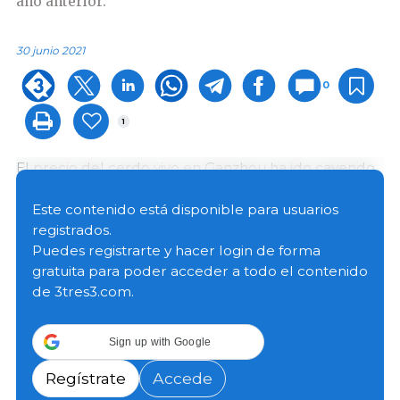
año anterior.
30 junio 2021
0
1
El precio del cerdo vivo en Ganzhou ha ido cayendo
desde enero de este año durante 20 semanas
consecutivas. En mayo, el volumen de sacrificio
Este contenido está disponible para usuarios
porcino en todo el país fue de 19,96 millones de
registrados.
cabezas, un incremento del 44% respecto al año
Puedes registrarte y hacer login de forma
pasado. Con el continuo aumento de la oferta, los
gratuita para poder acceder a todo el contenido
precios de la carne de cerdo muestran una
de 3tres3.com.
tendencia a la baja.
Sign up with Google
Las razones de esta tendencia incluyen:
Regístrate
Accede