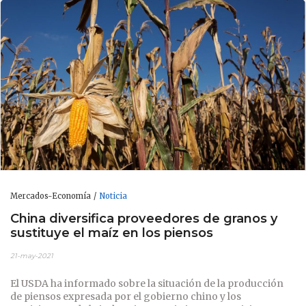
Mercados-Economía
Noticia
China diversifica proveedores de granos y
sustituye el maíz en los piensos
21-may-2021
El
USDA
ha informado sobre la situación de la producción
de piensos expresada por el gobierno chino y los