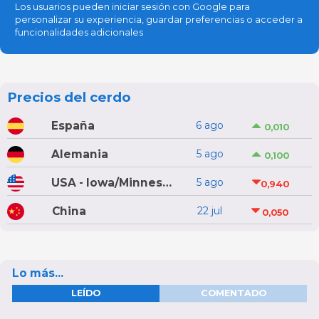
Los usuarios pueden iniciar sesión con Google para
personalizar su experiencia, guardar preferencias o acceder a
funcionalidades adicionales
Precios del cerdo
España
6 ago
0,010
Alemania
5 ago
0,100
USA - Iowa/Minnesota
5 ago
0,940
China
22 jul
0,050
Lo más...
LEÍDO
COMENTADO