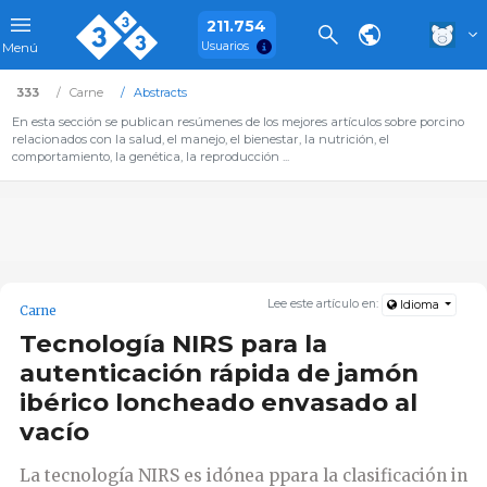
211.754
Usuarios
Menú
333
Carne
Abstracts
En esta sección se publican resúmenes de los mejores artículos sobre porcino
relacionados con la salud, el manejo, el bienestar, la nutrición, el
comportamiento, la genética, la reproducción ...
Lee este artículo en:
Idioma
Carne
Tecnología NIRS para la
autenticación rápida de jamón
ibérico loncheado envasado al
vacío
La tecnología NIRS es idónea ppara la clasificación in