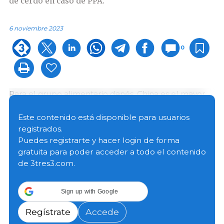
de cerdo en caso de PPA.
6 noviembre 2023
0
Para el grupo alimentario danés, China es el mayor
mercado de exportación fuera de la UE. En este
contexto, el ministro danés de Alimentación, Jacob
Este contenido está disponible para usuarios
Jensen, viajó a China con el objetivo de abrir puertas
registrados.
a las empresas danesas.
Puedes registrarte y hacer login de forma
gratuita para poder acceder a todo el contenido
de 3tres3.com.
Entre otros aspectos, el Ministro abrió un diálogo
sobre la protección de las exportaciones de carne
de cerdo danesas en caso de que la peste porcina
Sign up with Google
africana llegue a Dinamarca. El país nunca se ha visto
afectado por la PPA, pero si esta llega a Dinamarca,
Regístrate
Accede
China podría cerrar todas las importaciones de