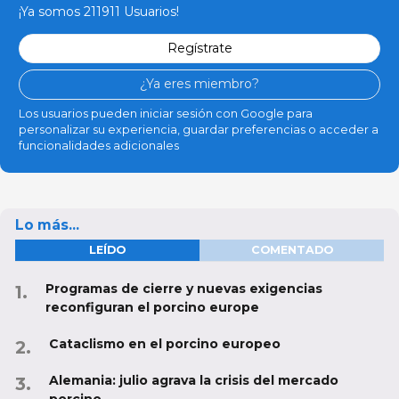
¡Ya somos 211911 Usuarios!
Regístrate
¿Ya eres miembro?
Los usuarios pueden iniciar sesión con Google para
personalizar su experiencia, guardar preferencias o acceder a
funcionalidades adicionales
Lo más...
LEÍDO
COMENTADO
Programas de cierre y nuevas exigencias
reconfiguran el porcino europe
Cataclismo en el porcino europeo
Alemania: julio agrava la crisis del mercado
porcino