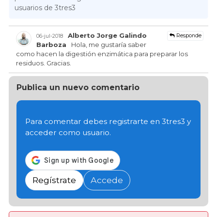
usuarios de 3tres3
Alberto Jorge Galindo
Responde
06-jul-2018
Barboza
Hola, me gustaría saber
como hacen la digestión enzimática para preparar los
residuos. Gracias.
Publica un nuevo comentario
Para comentar debes registrarte en 3tres3 y
acceder como usuario.
Regístrate
Accede