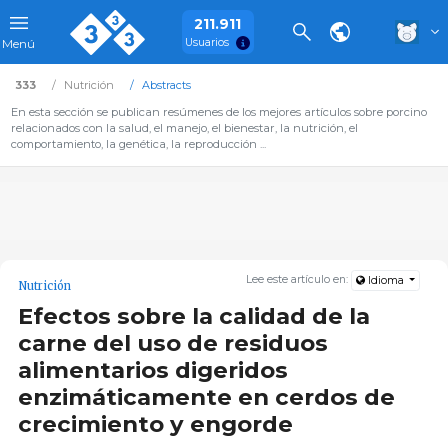
211.911
Usuarios
Menú
333
Nutrición
Abstracts
En esta sección se publican resúmenes de los mejores artículos sobre porcino
relacionados con la salud, el manejo, el bienestar, la nutrición, el
comportamiento, la genética, la reproducción ...
Lee este artículo en:
Idioma
Nutrición
Efectos sobre la calidad de la
carne del uso de residuos
alimentarios digeridos
enzimáticamente en cerdos de
crecimiento y engorde