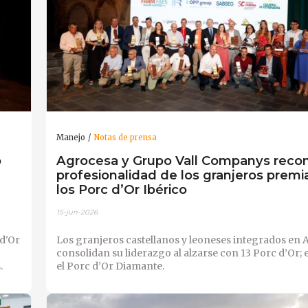
Manejo
Notas de prensa
o
Agrocesa y Grupo Vall Companys reco
profesionalidad de los granjeros prem
los Porc d’Or Ibérico
15-jun-2026
 d'Or
Los granjeros castellanos y leoneses integrados en
consolidan su liderazgo al alzarse con 13 Porc d’Or; e
.
el Porc d’Or Diamante.