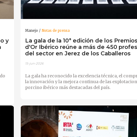
Manejo
Notas de prensa
co y
La gala de la 10ª edición de los Premio
n
d'Or Ibérico reúne a más de 450 profes
del sector en Jerez de los Caballeros
15-jun-2026
ado
La gala ha reconocido la excelencia técnica, el com
la innovación y la mejora continua de las explotacio
porcino ibérico más destacadas del país.