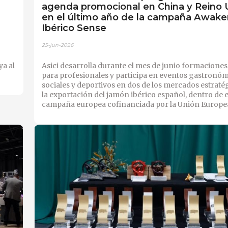
agenda promocional en China y Reino 
en el último año de la campaña Awake
Ibérico Sense
25-jun-2026
ya al
Asici desarrolla durante el mes de junio formaciones
para profesionales y participa en eventos gastronóm
sociales y deportivos en dos de los mercados estraté
la exportación del jamón ibérico español, dentro de e
campaña europea cofinanciada por la Unión Europe