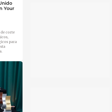
Unido
n Your
 de corte
icos,
gicos para
sta
a.