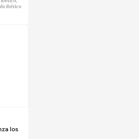
Ibérico,
do ibérico
nza los