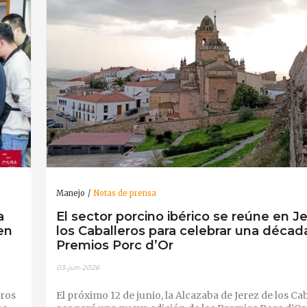
Manejo
Notas de prensa
a
El sector porcino ibérico se reúne en J
en
los Caballeros para celebrar una décad
Premios Porc d’Or
03-jun-2026
uros
El próximo 12 de junio, la Alcazaba de Jerez de los Ca