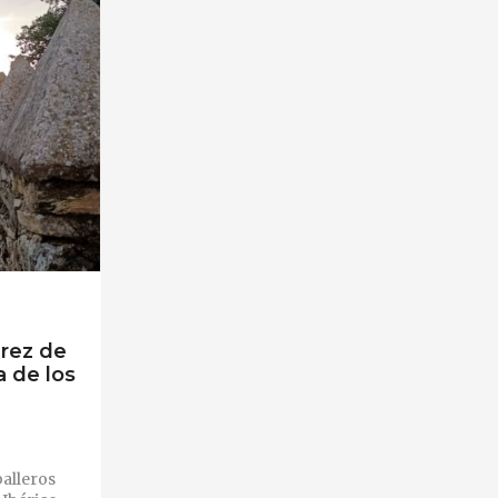
erez de
a de los
balleros