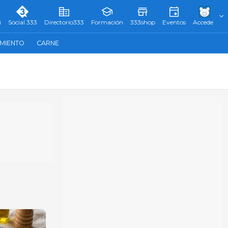
)
Social 333
Directorio333
Formación
333shop
Eventos
Accede
AMIENTO
CARNE