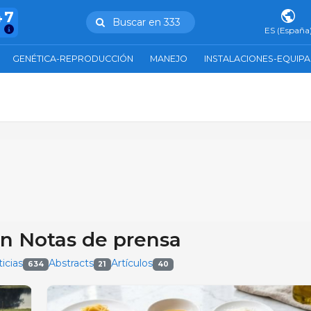
47
Buscar en 333
ES (España
GENÉTICA-REPRODUCCIÓN
MANEJO
INSTALACIONES-EQUIP
en Notas de prensa
icias
Abstracts
Artículos
634
21
40