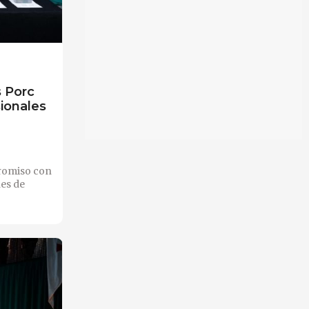
s Porc
ionales
promiso con
nes de