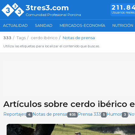
3tres3.com
211.8
Usuarios reales
Comunidad Profesional Porcina
ACTUALIDAD
SANIDAD
MERCADOS-ECONOMÍA
NUTRICIÓN
333
Tags
cerdo ibérico
Notas de prensa
Utiliza las etiquetas para localizar el contenido que buscas.
Artículos sobre cerdo ibérico 
Reportajes
Notas de prensa
Prensa 333
Humor
Not
4
835
5
3