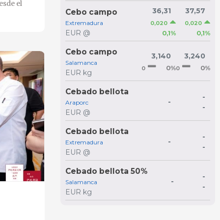
esde el
36,31
37,57
Cebo campo
Extremadura
0,020
0,020
EUR @
0,1%
0,1%
Cebo campo
3,140
3,240
Salamanca
0%
0%
0
0
EUR kg
Cebado bellota
-
-
Araporc
-
EUR @
Cebado bellota
-
-
Extremadura
-
EUR @
Cebado bellota 50%
-
-
Salamanca
-
EUR kg