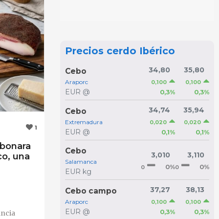
Precios cerdo Ibérico
34,80
35,80
Cebo
Araporc
0,100
0,100
EUR @
0,3%
0,3%
34,74
35,94
Cebo
Extremadura
0,020
0,020
1
EUR @
0,1%
0,1%
rbonara
Cebo
3,010
3,110
co, una
Salamanca
0%
0%
0
0
EUR kg
37,27
38,13
Cebo campo
Araporc
0,100
0,100
EUR @
0,3%
0,3%
ancia