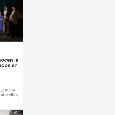
nocen la
iados en
 Agrocesa
ntre ellos,