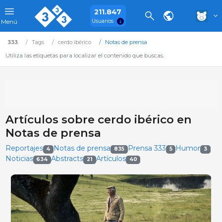
211.847
Usuarios
Menú
333
Tags
cerdo ibérico
Notas de prensa
Utiliza las etiquetas para localizar el contenido que buscas.
Artículos sobre cerdo ibérico en
Notas de prensa
Reportajes
Notas de prensa
Prensa 333
Humor
4
835
5
3
Noticias
Abstracts
Artículos
634
21
40