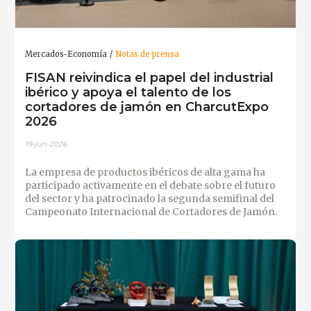
Mercados-Economía
Notas de prensa
FISAN reivindica el papel del industrial
ibérico y apoya el talento de los
cortadores de jamón en CharcutExpo
2026
19-jun-2026
La empresa de productos ibéricos de alta gama ha
participado activamente en el debate sobre el futuro
del sector y ha patrocinado la segunda semifinal del
Campeonato Internacional de Cortadores de Jamón.