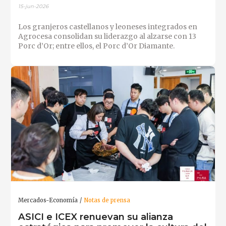
15-jun-2026
Los granjeros castellanos y leoneses integrados en
Agrocesa consolidan su liderazgo al alzarse con 13
Porc d’Or; entre ellos, el Porc d’Or Diamante.
Mercados-Economía
Notas de prensa
ASICI e ICEX renuevan su alianza