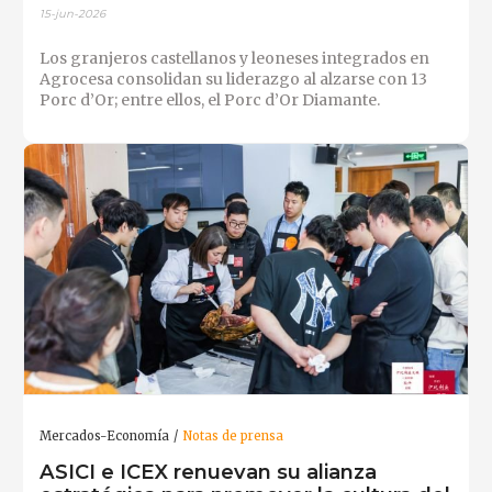
15-jun-2026
Los granjeros castellanos y leoneses integrados en
Agrocesa consolidan su liderazgo al alzarse con 13
Porc d’Or; entre ellos, el Porc d’Or Diamante.
Mercados-Economía
Notas de prensa
ASICI e ICEX renuevan su alianza