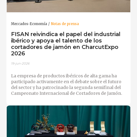
Mercados-Economía
Notas de prensa
FISAN reivindica el papel del industrial
ibérico y apoya el talento de los
cortadores de jamón en CharcutExpo
2026
19-jun-2026
La empresa de productos ibéricos de alta gama ha
participado activamente en el debate sobre el futuro
del sector y ha patrocinado la segunda semifinal del
Campeonato Internacional de Cortadores de Jamón.