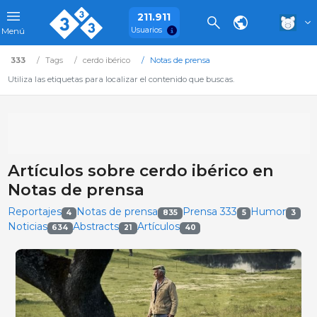
211.911
Usuarios
Menú
333
Tags
cerdo ibérico
Notas de prensa
Utiliza las etiquetas para localizar el contenido que buscas.
Artículos sobre cerdo ibérico en
Notas de prensa
Reportajes
Notas de prensa
Prensa 333
Humor
4
835
5
3
Noticias
Abstracts
Artículos
634
21
40