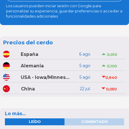
Los usuarios pueden iniciar sesión con Google para
personalizar su experiencia, guardar preferencias o acceder a
funcionalidades adicionales
Precios del cerdo
España
6 ago
0,010
Alemania
5 ago
0,100
USA - Iowa/Minnesota
5 ago
0,940
China
22 jul
0,050
Lo más...
LEÍDO
COMENTADO