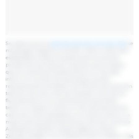
Se espera que las
exportaciones de carne de cerdo
se
mantengan estables en 50.000 t CWE en 2025. Esta
estabilidad se debe principalmente al aumento
previsto de la producción nacional, que se espera
que se consuma principalmente en el mercado
interno. El volumen de exportación previsto
representa solo alrededor del 10% de la producción
total de carne de cerdo de Australia. Como tal, las
fluctuaciones en los volúmenes de exportación
tienen un impacto mínimo en las importaciones de
carne de cerdo australiana y el consumo interno. La
mayoría de las exportaciones de carne de cerdo de
Australia se destinan a países asiáticos y Nueva
Zelanda. Singapur es constantemente el destino más