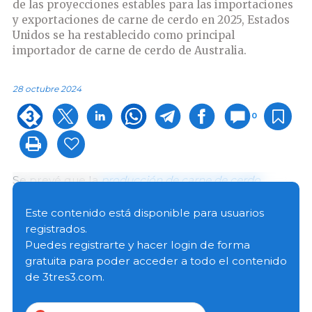
de las proyecciones estables para las importaciones
y exportaciones de carne de cerdo en 2025, Estados
Unidos se ha restablecido como principal
importador de carne de cerdo de Australia.
28 octubre 2024
0
Se prevé que la
producción de carne de cerdo
australiana
crezca un 2% en 2025 hasta alcanzar las
490.000 t peso canal (CWE), lo que continúa la sólida
Este contenido está disponible para usuarios
tendencia de crecimiento de los últimos cuatro años.
registrados.
Este aumento previsto se sustenta en la reducción
Puedes registrarte y hacer login de forma
de los precios de los cereales forrajeros y en la
gratuita para poder acceder a todo el contenido
estabilidad de los precios de la carne de cerdo. Sin
de 3tres3.com.
embargo, el crecimiento de la producción de carne
de cerdo se verá moderado por la reciente