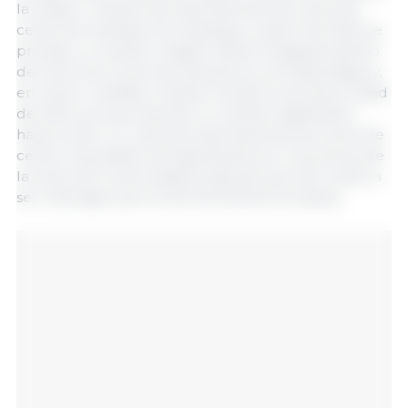
la mitad o más de las importaciones de carne de
cerdo de Australia. Sin embargo, a partir de 2022, se
produjo un cambio notable hacia el abastecimiento
de carne de cerdo de Dinamarca, los Países Bajos y,
en menor medida, Irlanda. Durante la primera mitad
de 2024, se ha producido un cambio significativo
hacia los EE. UU. para las importaciones de carne de
cerdo, impulsado principalmente por los precios de
la carne de cerdo estadounidense que han vuelto a
ser más bajos que los de las fuentes europeas.