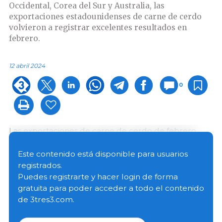
Occidental, Corea del Sur y Australia, las
exportaciones estadounidenses de carne de cerdo
volvieron a registrar excelentes resultados en
febrero.
12 abril 2024
0
Las exportaciones de carne de cerdo de febrero
crecieron un 14% respecto al año anterior, hasta
250.930 toneladas, mientras que su valor se disparó
Este contenido está disponible para usuarios
un 15% a 685,1 millones de dólares. En los dos
registrados.
primeros meses de 2024, las exportaciones
Puedes registrarte y hacer login de forma
aumentaron un 10% tanto en volumen (502.354 t)
gratuita para poder acceder a todo el contenido
como en valor (1.370 millones de dólares).
de 3tres3.com.