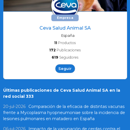
Empresa
Ceva Salud Animal SA
España
11
Productos
172
Publicaciones
619
Seguidores
Seguir
Últimas publicaciones de Ceva Salud Animal SA en la
red social 333
20-jul-2026
Comparación de la eficacia de distintas vacunas
frente a Mycoplasma hyopneumoniae sobre la incidencia de
lesiones pulmonares en matadero en España
06-jul-2026
Impacto de la vacunación de cerdas contra el