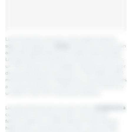
La demanda de carne de cerdo estadounidense
sigue repuntando en
Corea
, donde los envíos se han
acelerado significativamente desde finales de 2023.
Las exportaciones de febrero alcanzaron las 21.217 t,
un 71% más que el año pasado, mientras que el valor
de las exportaciones aumentó un 74% hasta los 69,3
millones de dólares. Hasta febrero, las exportaciones
a Corea aumentaron un 61% en volumen (41.944 t) y
un 62% en valor (137 millones de dólares).
Las exportaciones de carne de cerdo a
Sudamérica
comienzan con fuerza en 2024. Los envíos de
febrero subieron un 58% respecto al año anterior,
hasta 13.132 t, mientras que el valor creció un 65%,