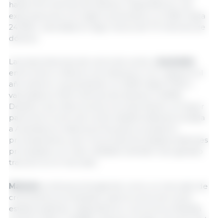
hasta 37,9 millones de dólares. Hasta febrero, las
exportaciones a la región aumentaron un 56%, hasta
24.596 t, valoradas en algo menos de 70 millones de
dólares.
Las exportaciones de carne de cerdo a
Australia
entre enero y febrero se triplicaron con respecto al
año anterior, aumentando un 232% hasta 17.553 t,
valoradas en 62,9 millones de dólares (+229%).
Debido a las restricciones a la importación, la mayor
parte de la carne de cerdo estadounidense enviada
a Australia es materia prima para su posterior
procesamiento, pero los productos estadounidenses
procesados con valor añadido también han ganado
tracción en el mercado.
Malasia
continúa emergiendo como un mercado de
crecimiento prometedor para la carne de cerdo
estadounidense. Hasta febrero, los envíos a Malasia