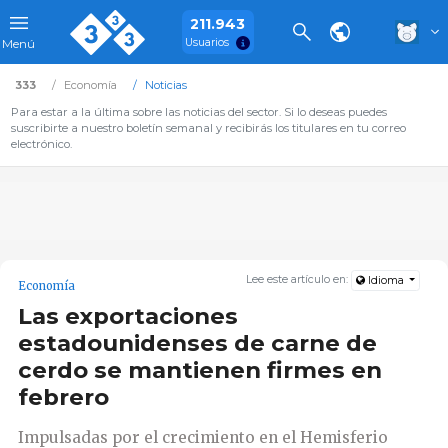
211.943
Usuarios
Menú
333
Economía
Noticias
Para estar a la última sobre las noticias del sector. Si lo deseas puedes
suscribirte a nuestro boletín semanal y recibirás los titulares en tu correo
electrónico.
Lee este artículo en:
Idioma
Economía
Las exportaciones
estadounidenses de carne de
cerdo se mantienen firmes en
febrero
Impulsadas por el crecimiento en el Hemisferio