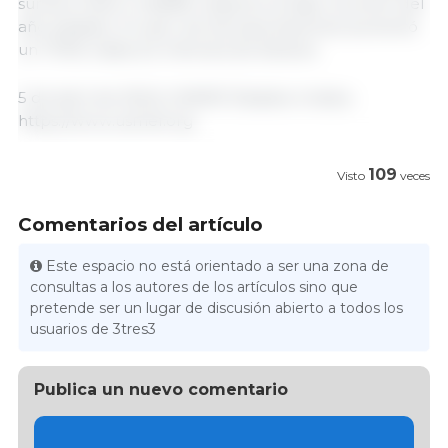
sumaron 844 t (+848% respecto al bajo volumen del
año pasado). El valor de las exportaciones aumentó
un 734%, hasta 2,5 millones de dólares.
5 de abril de 2024/ USMEF/ Estados Unidos.
https://www.usmef.org
109
Visto
veces
Comentarios del artículo
Este espacio no está orientado a ser una zona de
consultas a los autores de los artículos sino que
pretende ser un lugar de discusión abierto a todos los
usuarios de 3tres3
Publica un nuevo comentario