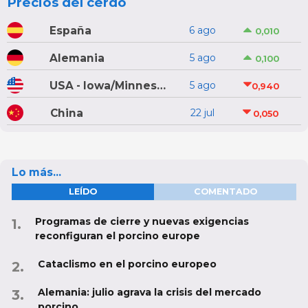
Precios del cerdo
España
6 ago
0,010
Alemania
5 ago
0,100
USA - Iowa/Minnesota
5 ago
0,940
China
22 jul
0,050
Lo más...
LEÍDO
COMENTADO
Programas de cierre y nuevas exigencias
reconfiguran el porcino europe
Cataclismo en el porcino europeo
Alemania: julio agrava la crisis del mercado
porcino