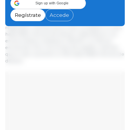
Las exportaciones de carne de cerdo a
México
,
Sign up with Google
principal mercado, mantuvieron una racha notable
en febrero, con un incremento del 21% respecto a
Regístrate
Accede
hace un año, hasta 94.272 t (el octavo más alto
registrado), mientras que el valor se disparó un 22%,
hasta 189,5 millones de dólares. Hasta febrero, los
envíos a México totalizaron 196.453 t, un 12% por
encima del ritmo récord del año pasado, mientras
que el valor aumentó un 15% hasta 396,8 millones de
dólares.