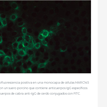
ofluorescencia positiva en una monocapa de células MARC145
n un suero porcino que contiene anticuerpos IgG específicos
uerpos de cabra anti-IgG de cerdo conjugados con FITC.