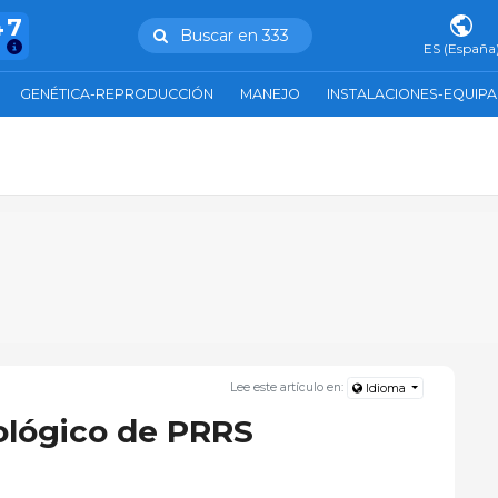
47
Buscar en 333
ES (España
GENÉTICA-REPRODUCCIÓN
MANEJO
INSTALACIONES-EQUIP
Lee este artículo en:
Idioma
ológico de PRRS