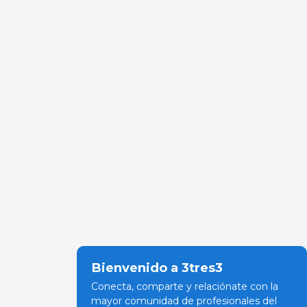
Bienvenido a 3tres3
Conecta, comparte y relaciónate con la
mayor comunidad de profesionales del