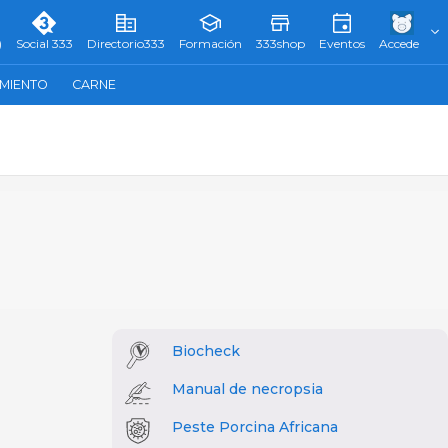
)
Social 333
Directorio333
Formación
333shop
Eventos
Accede
AMIENTO
CARNE
Biocheck
Manual de necropsia
Peste Porcina Africana