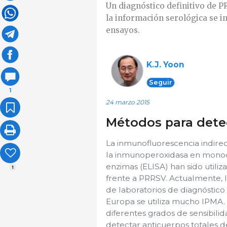
Un diagnóstico definitivo de P
la información serológica se i
ensayos.
K.J. Yoon
Seguir
1
24 marzo 2015
Métodos para dete
La inmunofluorescencia indirect
la inmunoperoxidasa en monoc
enzimas (ELISA) han sido utili
1
frente a PRRSV. Actualmente, I
de laboratorios de diagnóstico
Europa se utiliza mucho IPMA. 
diferentes grados de sensibili
detectar anticuerpos totales d