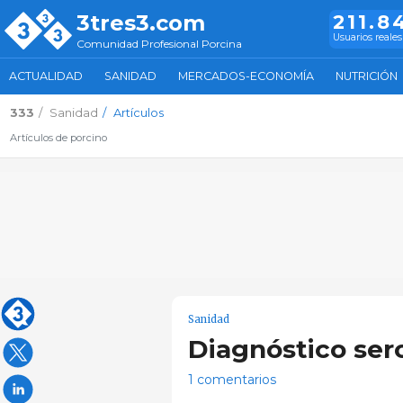
3tres3.com
211.8
Usuarios reales
Comunidad Profesional Porcina
ACTUALIDAD
SANIDAD
MERCADOS-ECONOMÍA
NUTRICIÓN
333
Sanidad
Artículos
Artículos de porcino
Sanidad
Diagnóstico ser
1 comentarios