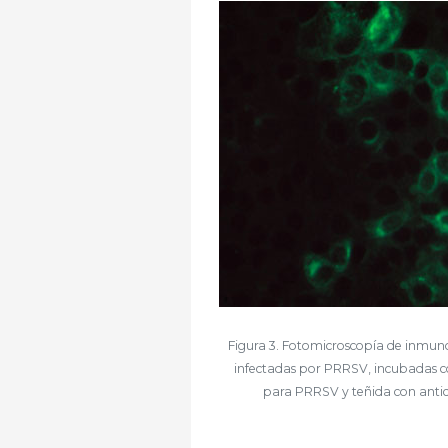
Figura 3. Fotomicroscopía de inmun
infectadas por PRRSV, incubadas co
para PRRSV y teñida con antic