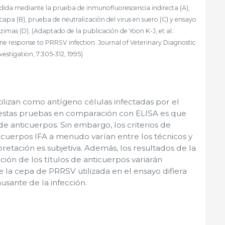
dida mediante la prueba de inmunofluorescencia indirecta (A),
a (B), prueba de neutralización del virus en suero (C) y ensayo
mas (D). (Adaptado de la publicación de Yoon K-J, et al.:
e response to PRRSV infection. Journal of Veterinary Diagnostic
vestigation, 7:305-312, 1995)
tilizan como antígeno células infectadas por el
de estas pruebas en comparación con ELISA es que
de anticuerpos. Sin embargo, los criterios de
ticuerpos IFA a menudo varían entre los técnicos y
rpretación es subjetiva. Además, los resultados de la
ación de los títulos de anticuerpos variarán
la cepa de PRRSV utilizada en el ensayo difiera
usante de la infección.