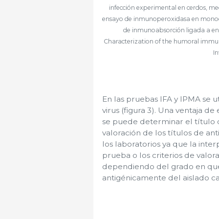
infección experimental en cerdos, me
ensayo de inmunoperoxidasa en monocap
de inmunoabsorción ligada a enzi
Characterization of the humoral immun
In
En las pruebas IFA y IPMA se u
virus (figura 3). Una ventaja 
se puede determinar el título 
valoración de los títulos de an
los laboratorios ya que la inte
prueba o los criterios de valor
dependiendo del grado en que 
antigénicamente del aislado ca