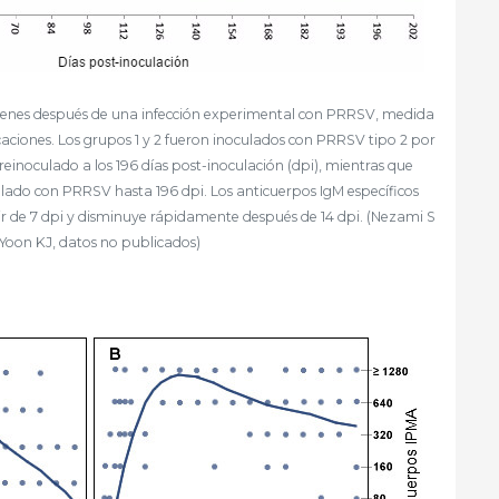
jóvenes después de una infección experimental con PRRSV, medida
ciones. Los grupos 1 y 2 fueron inoculados con PRRSV tipo 2 por
e reinoculado a los 196 días post-inoculación (dpi), mientras que
culado con PRRSV hasta 196 dpi. Los anticuerpos IgM específicos
r de 7 dpi y disminuye rápidamente después de 14 dpi. (Nezami S
Yoon KJ, datos no publicados)