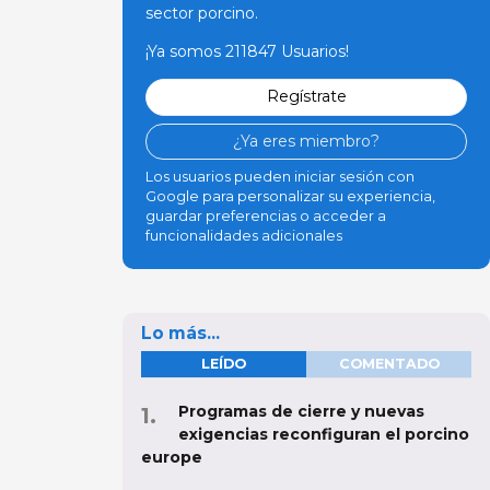
sector porcino.
¡Ya somos 211847 Usuarios!
Regístrate
¿Ya eres miembro?
Los usuarios pueden iniciar sesión con
Google para personalizar su experiencia,
guardar preferencias o acceder a
funcionalidades adicionales
Lo más...
LEÍDO
COMENTADO
Programas de cierre y nuevas
exigencias reconfiguran el porcino
europe