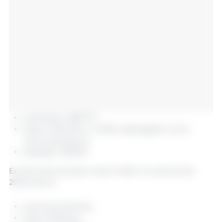
Lechones: 1.487.717
Cebo: 51.631.130 (+ 14.905 catalogados como
"otros sacrificios")
Desvieje: 769.847
En términos de peso canal medio, los valores de
2024 fueron:
Lechones: 8,76 kg
Cebo: 93,29 kg