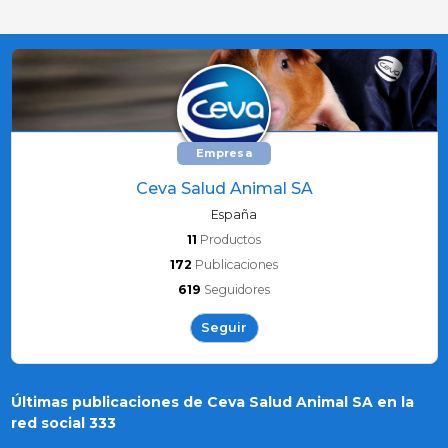
Empresa
Ceva Salud Animal SA
España
11
Productos
172
Publicaciones
619
Seguidores
Seguir
Últimas publicaciones de Ceva Salud Animal SA en la
red social 333