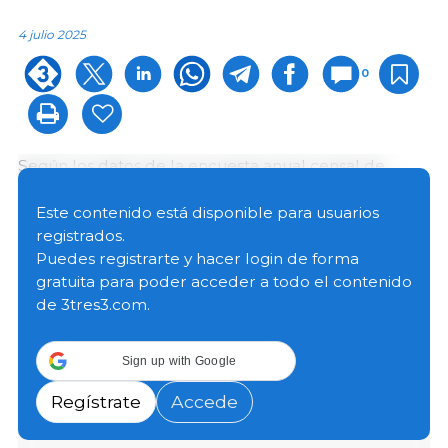
4 julio 2025
0
Según los datos de la encuesta anual censal de
sacrificio de ganado en mataderos 2024, durante el
pasado año, en España se sacrificaron un total de 53,
Este contenido está disponible para usuarios
90 millones de cerdos, lo que supone un incremento
registrados.
del 1,5 % respecto a los 53,09 millones sacrificados en
Puedes registrarte y hacer login de forma
2023.
gratuita para poder acceder a todo el contenido
de 3tres3.com.
El desglose por categoría en 2024 fue:
Sign up with Google
Regístrate
Accede