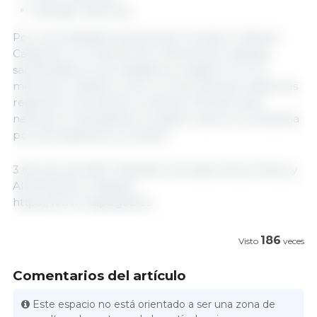
Desvieje: 162,12 kg
Por comunidades autónomas, el podio lo lideran
Cataluña, con más de 22,4 millones de cabezas
sacrificadas en sus mataderos, Aragón, con 11,3
millones y Castilla y León, con 6,2 millones. Estas tres
regiones concentraron más del 72 % del total
nacional, consolidando su papel clave en la industria
porcina española y europea.
3 de julio de 2025 / Ministerio de Agricultura, Pesca y
Alimentación / España.
https://www.mapa.gob.es
186
Visto
veces
Comentarios del artículo
Este espacio no está orientado a ser una zona de