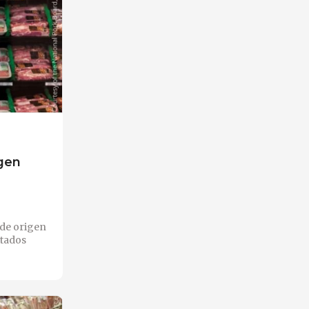
igen
 de origen
stados