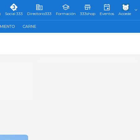
)
Social 333
Directorio333
Formación
333shop
Eventos
Accede
AMIENTO
CARNE