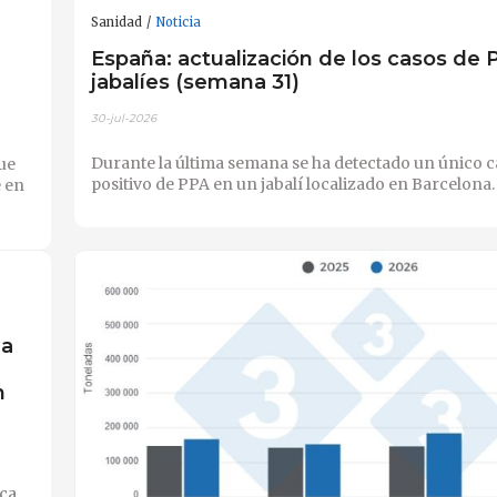
Sanidad
Noticia
España: actualización de los casos de 
jabalíes (semana 31)
30-jul-2026
Durante la última semana se ha detectado un único c
ue
positivo de PPA en un jabalí localizado en Barcelona.
e en
la
n
ica