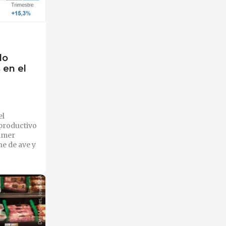
do
 en el
el
productivo
rimer
ne de ave y