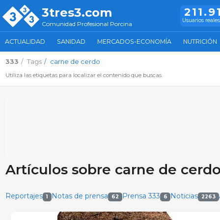
3tres3.com
211.9
Usuarios reales
Comunidad Profesional Porcina
ACTUALIDAD
SANIDAD
MERCADOS-ECONOMÍA
NUTRICIÓN
333
Tags
carne de cerdo
Utiliza las etiquetas para localizar el contenido que buscas.
Artículos sobre carne de cerd
Reportajes
Notas de prensa
Prensa 333
Noticias
1
62
6
2263