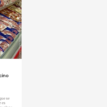
cino
que se
e es