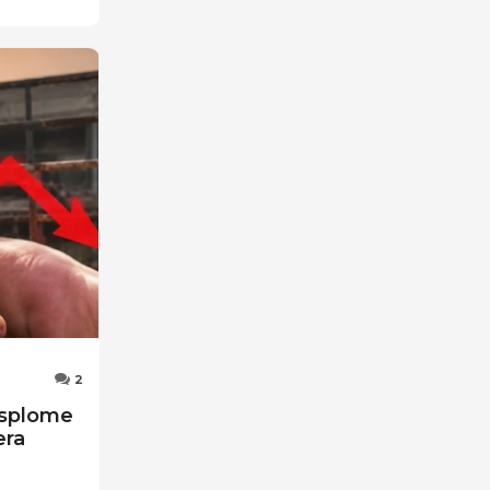
2
esplome
era