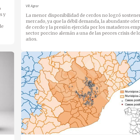
VR Agrar
o
s y
La menor disponibilidad de cerdos no logró sostener
mercado, ya que la débil demanda, la abundante ofer
de
de cerdo y la presión ejercida por los mataderos emp
sector porcino alemán a una de las peores crisis de l
años.