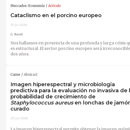
Mercados-Economía
Artículo
Cataclismo en el porcino europeo
31-jul-2026
G. Burset
Nos hallamos en presencia de una profunda y larga crisis q
es estructural. El sector porcino europeo será irreconocibl
dos años.
Carne
Abstract
Imagen hiperespectral y microbiología
predictiva para la evaluación no invasiva de 
probabilidad de crecimiento de
Staphylococcus aureus
en lonchas de jamó
curado
30-jul-2026
La imagen hiperespectral permite obtener la imagen quím