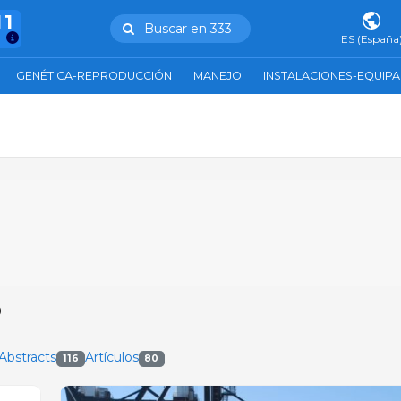
11
Buscar en 333
ES (España
GENÉTICA-REPRODUCCIÓN
MANEJO
INSTALACIONES-EQUIP
o
Abstracts
Artículos
116
80