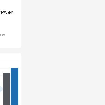
PPA en
aso