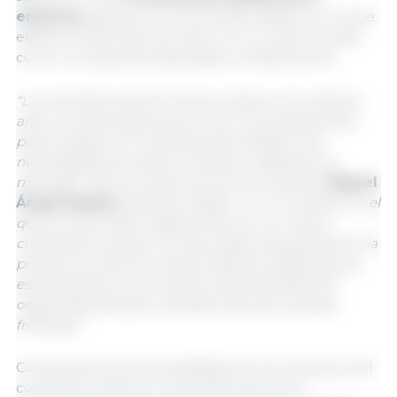
empresa
, gracias a la reconocida calidad con la que
elaboran este alimento tanto con su marca propia
como con aquellas destinadas a la distribución.
“
La creciente evolución de las ventas en los ú
ltimos
a
ños nos demuestra que somos una empresa bien
posicionada en el mercado para satisfacer las
necesidades de nuestros clientes y abastecer el
mercado”
, afirma el gerente de la compañía,
Miguel
Á
ngel Españ
a.
Además, añade:
“
en un contexto en el
que el consumidor elige productos con menor
contenido en grasa, nos hace seguir apostando por la
producción de lomo embuchado de calidad que ya
está
presente en casi toda la red de distribución
organizada del paí
s y tambi
é
n fuera de nuestras
fronteras”.
Conscientes de las necesidades de sus clientes y del
constante cambio en las tendencias de los