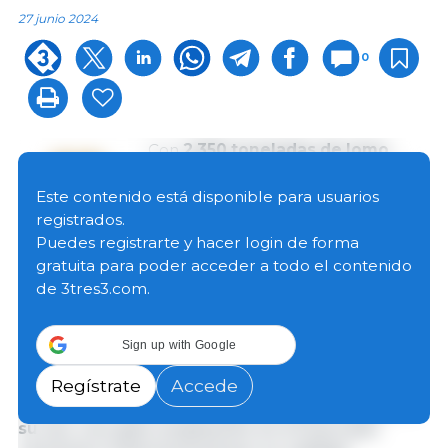
27 junio 2024
0
Con
2.350 toneladas
de lomo
elaboradas al año
, Miguel España
e Hijos continúa como líder en la
Este contenido está disponible para usuarios
producción
de lomo embuchado
registrados.
de Europa que se comercializa
Puedes registrarte y hacer login de forma
principalmente en España, tanto
gratuita para poder acceder a todo el contenido
en el canal distribución como restauración.
de 3tres3.com.
El lomo embuchado
representa el 30% del total
Sign up with Google
de los elaborados c
á
rnicos que produce la
compañía toledana, donde tambi
é
n destacan el
Regístrate
Accede
chorizo y el salchichó
n ib
é
ricos que cuentan, a
su vez, con gran aceptación en el mercado