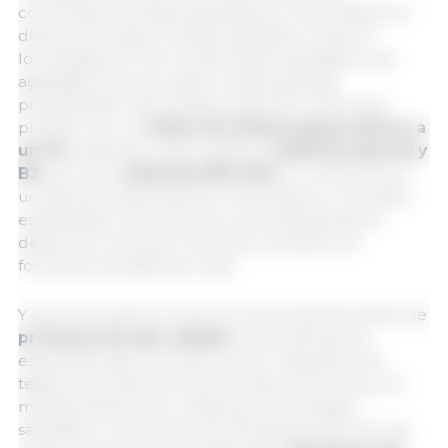
consumidores, todas las piezas se comercializan en
diversos formatos: enteras, partidas, en tacos o
loncheadas. El lomo embuchado, saludable y de
agradable textura y sabor, posee grandes
propiedades nutricionales y aporta un alto valor
proteico con un
índice de materia grasa inferior a
un 6%.
Además, la alta carga en
vitaminas tipo B1 y
B3
, as
í como
vitaminas B6 y B12,
lo convierten en
un alimento ideal para ser consumido en una dieta
equilibrada, a la vez que se recomienda para el
desarrollo muscular, la función cerebral y la
formació
n de gl
óbulos rojos.
Y eso no es todo: el lomo es una excelente fuente de
proteí
nas de alta calidad.
Las proteínas son
esenciales para la construcción y reparación de
tejidos, la producción de enzimas y hormonas, y el
mantenimiento de un sistema inmunológico
saludable. Una porción de 100 gramos de lomo de