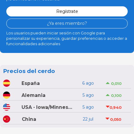
Regístrate
¿Ya eres miembro?
Los usuarios pueden iniciar sesión con Google para
personalizar su experiencia, guardar preferencias o acceder a
funcionalidades adicionales
Precios del cerdo
España
6 ago
0,010
Alemania
5 ago
0,100
USA - Iowa/Minnesota
5 ago
0,940
China
22 jul
0,050