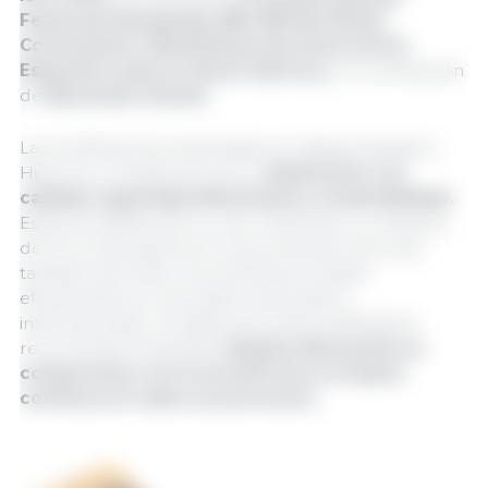
Featured Standards), BRC (British Retail
Consortium), SAE (Sistema de Autocontrol
Espec
ífico para el Jamón Ib
é
rico)
y la certificació
n
de
Bienestar Animal.
Las certificaciones obtenidas por Miguel España e
Hijos son un testimonio de su
dedicación a la
calidad, seguridad alimentaria y sostenibilidad.
Estas acreditaciones no solo refuerzan la confianza
de los consumidores en sus productos, sino que
tambi
é
n permiten a la empresa competir
eficazmente en mercados nacionales e
internacionales. Al adherirse a estos estándares
reconocidos, Embutidos
España demuestra su
compromiso con la excelencia y la mejora
continua en todos sus procesos.