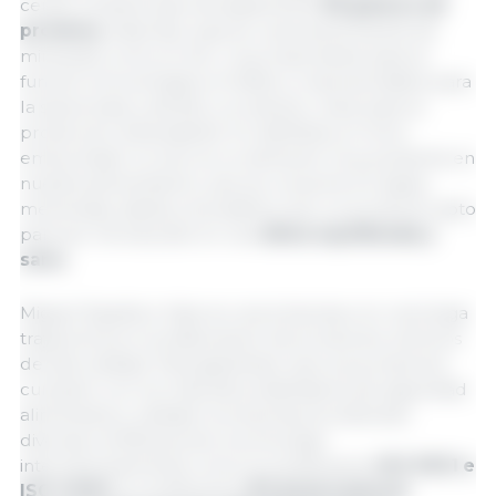
cerdo contiene aproximadamente
38 gramos de
proteí
na.
Además, supone una buena fuente de
minerales como el zinc, muy importante para la
función inmunológica; el fósforo, imprescindible para
la salud ósea y dental; y el selenio, clave para la
protecció
n antioxidante. En definitiva, el lomo
embuchado no solo es
un alimento muy presente en
nuestra alimentación, que se consume en tapas,
meriendas, tablas y bocadillos, sino un producto apto
para ser introducido en una
dieta equilibrada y
sana.
Miguel España e Hijos
es una empresa con una larga
trayectoria en la elaboración de productos cárnicos
de alta calidad. Para garantizar que sus productos
cumplen con los más altos estándares de seguridad
alimentaria y calidad, la empresa ha obtenido
diversas certificaciones reconocidas
internacionalmente como la certificación
ISO 9001 e
ISO 14001
, la certificación
IFS (International