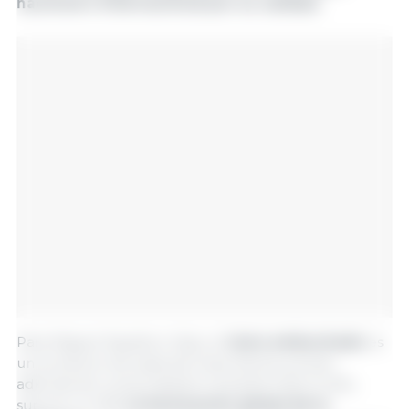
nacional e internacional por su calidad.
Para Miguel España e Hijos, el
lomo embuchado
es
un producto de especial importancia, ya que,
además de comercializarlo durante todo el año,
supone un 30%
la facturació
n global de la