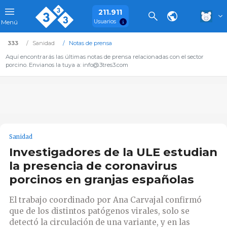
211.911
Usuarios
Menú
333
Sanidad
Notas de prensa
Aquí encontrarás las últimas notas de prensa relacionadas con el sector
porcino. Envianos la tuya a: info@3tres3.com
Sanidad
Investigadores de la ULE estudian
la presencia de coronavirus
porcinos en granjas españolas
El trabajo coordinado por Ana Carvajal confirmó
que de los distintos patógenos virales, solo se
detectó la circulación de una variante, y en las