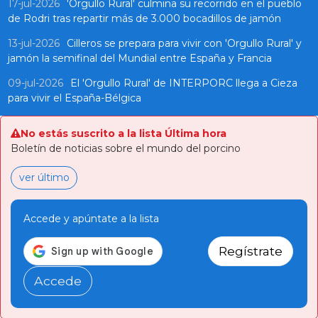
17-jul-2026
'Orgullo Rural' culmina su recorrido en el pueblo
de Rodri tras repartir más de 3.000 bocadillos de jamón
13-jul-2026
Cilleros se prepara para vivir con 'Orgullo Rural' y
jamón la semifinal del Mundial entre España y Francia
09-jul-2026
El 'Orgullo Rural' de INTERPORC llega a Cieza
para vivir el España-Bélgica
No estás suscrito a la lista Última hora
Boletín de noticias sobre el mundo del porcino
ver último
Accede y apúntate a la lista
Regístrate
Accede