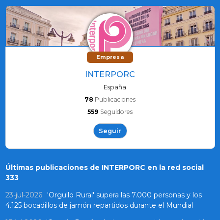
Empresa
INTERPORC
España
78
Publicaciones
559
Seguidores
Seguir
Últimas publicaciones de INTERPORC en la red social
333
23-jul-2026
'Orgullo Rural' supera las 7.000 personas y los
4.125 bocadillos de jamón repartidos durante el Mundial