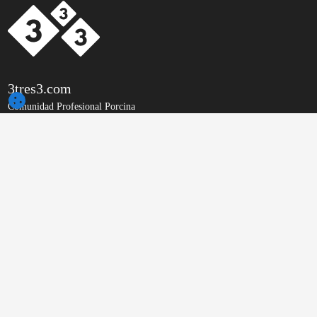
3tres3.com
Comunidad Profesional Porcina
Secciones
Otros enlaces
Quiénes somos
La foto de la semana
Aviso legal
La pregunta de la semana
Clientes
Diccionario porcino
Contacto
Autores
Publicidad
Humor
Política de Privacidad
Encuestas
Condiciones del servicio
Qué opinas sobre...
Información del uso de
Anuncios clasificados
cookies
Cerdo Ibérico
Idiomas
Newsletters
Deutsch
La web en 3 minutos
English (Global)
Última hora