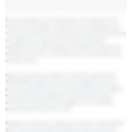
En ese sentido se ha expresado el presidente del
Gobierno de Aragón, Jorge Azcón, al destacar que
“el porcino tiene una importancia extraordinaria para
la región por motivos económicos y sociales.
Hablamos de 4.300 granjas y de 20.000 puestos de
trabajo. Es un líder en producción que da vida a las
zonas rurales”.
Idea en la que ha incidido el director general de
INTERPORC, Alberto Herranz, al asegurar que “el
porcino mantiene vivos muchos pueblos de Aragón,
es la puerta de entrada de los jóvenes al sector
primario y proyecta una imagen de comunidad
exportadora de primer nivel”.
Respecto al sector en general, Herranz ha señalado
que “tras una década dorada de éxitos continuos,