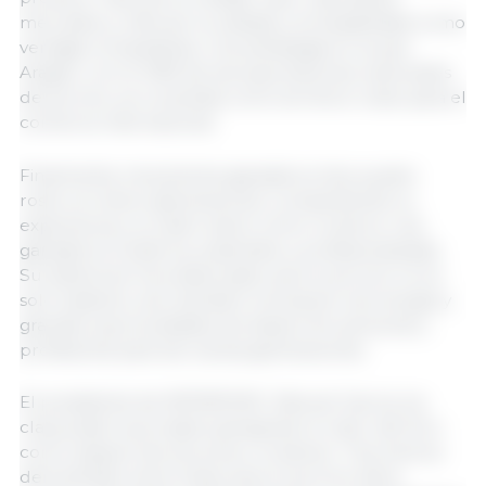
mercados y reforzar la calidad y la trazabilidad como
ventajas competitivas. Una estrategia en la que
Aragón, con el 29% de las exportaciones nacionales
de porcino, se consolida como territorio clave para el
comercio internacional.
Finalmente, tres jóvenes ganaderos han puesto
rostro al relevo generacional, compartiendo su
experiencia y su visión sobre cómo construir una
ganadería moderna, sostenible y profesionalizada.
Su testimonio ha evidenciado que el porcino no es
solo tradición, sino también innovación, tecnología y
grandes oportunidades de desarrollo personal y
profesional para las nuevas generaciones.
El presidente de INTERPORC, Manuel García, ha
clausurado la jornada subrayando el valor del foro
como espacio de escucha y consenso. “Hoy hemos
demostrado entre todos que el porcino tiene