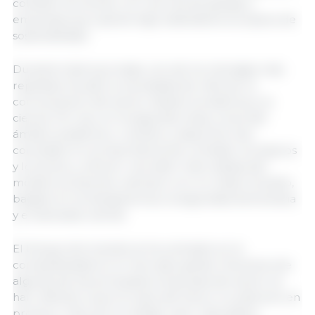
cohesión territorial, con una red de granjas y
empresas que operan bajo estándares europeos de
sostenibilidad.
Durante toda la jornada, uno de los mensajes más
repetidos ha sido la necesidad de reforzar la
comunicación del sector desde la evidencia y la
ciencia. Por eso, en la segunda mesa, voces del
ámbito académico, culinario y deportivo han
coincidido en la importancia de combatir los tópicos
y los bulos, y ofrecer una visión más realista del
modelo productivo, siempre con un relato honesto,
basado en la transparencia, la seguridad alimentaria
y el bienestar animal.
El bloque de la tarde se ha centrado en la
competitividad en el mercado global. Directivos de
algunas de las principales empresas del sector se
han referido a que la clave del futuro no está solo en
producir más, sino en añadir valor, diversificar