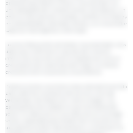
presente para liderar el futuro’, ha arrancado con
una radiografía del contexto actual, marcada por un
entorno internacional complejo, cambios normativos
en sostenibilidad y bienestar animal, y un consumidor
cada vez más exigente e informado.
Lorenzo Mazzuchelli, de Kantar, ha presentado unos
datos que confirman el repunte del consumo
interno de carne de cerdo en España, así como el
crecimiento del canal fuera del hogar y el interés
creciente entre los jóvenes consumidores.
Posteriormente, la primera mesa redonda ha servido
para reafirmar la posición del porcino como eje
vertebrador del desarrollo rural en Aragón. Los
participantes han insistido en que la fortaleza del
sector no radica solo en sus cifras, sino en su arraigo
social y capacidad para transformar el territorio ya
que genera empleo, fija población y contribuye a la