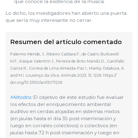
que conoce la existencia de la música.
Lo dicho, los investigadores han abierto una puerta
que sería muy interesante no cerrar.
Resumen del artículo comentado
Palermo Mende, J., Ribeiro Caldara F., de Castro Burbarelli
M.F., Kaique Valentim J., Ferreira de Brito Mandú D., Garófallo
Garcia R., Correia de Lima Almeida-Paz I., Markiy Odakura, A.
and M.I. Lourenço da Silva. Animals 2023, 13, 1226. https://
doi.org/10.3390/ani13071226
Métodos:
El objetivo de este estudio fue evaluar
los efectos del enriquecimiento ambiental
auditivo en cerdas alojadas en sistemas mixtos
(en jaulas hasta el día 35 post-inseminación y
luego en corrales colectivos) o colectivos (en
jaulas hasta 72 h post-inseminación y luego en