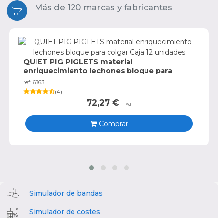
Más de 120 marcas y fabricantes
QUIET PIG PIGLETS material
enriquecimiento lechones bloque para
colgar Caja 12 unidades
ref: 6863
(
4
)
72,27
€
+ iva
Comprar
Simulador de bandas
Simulador de costes