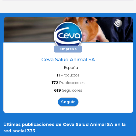
Empresa
Ceva Salud Animal SA
España
11
Productos
172
Publicaciones
619
Seguidores
Seguir
Últimas publicaciones de Ceva Salud Animal SA en la
red social 333