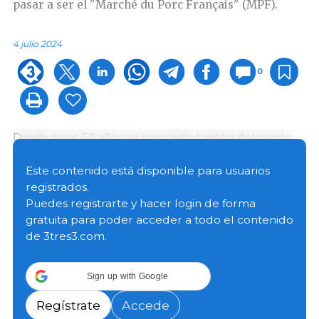
pasar a ser el "Marché du Porc Français" (MPF).
4 julio 2024
0
Desde hace 52 años, el mercado bretón del cerdo
ha fijado el precio de la carne de cerdo que ha sido
el de referencia para todo el sector en Francia. La
Este contenido está disponible para usuarios
incorporación de tres nuevos mataderos fuera de la
registrados.
Bretaña, Vallégrain (Sarthe) y Tradival (Loiret) en el
Puedes registrarte y hacer login de forma
otoño de 2023 y más tarde Holvia (Mayenne), marca
gratuita para poder acceder a todo el contenido
el inicio de esta expansión nacional.
de 3tres3.com.
Actualmente, los actores involucrados en la
Sign up with Google
definición del precio del MPF y entre paréntesis las
regiones donde están ubicados son:
Regístrate
Accede