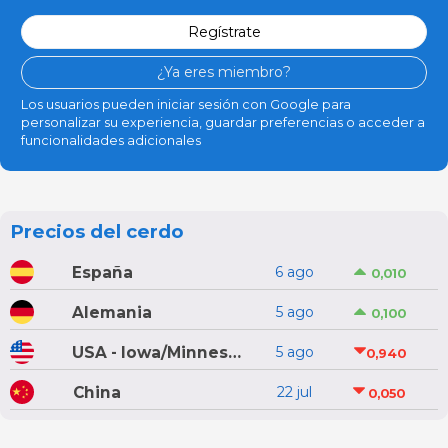
Regístrate
¿Ya eres miembro?
Los usuarios pueden iniciar sesión con Google para
personalizar su experiencia, guardar preferencias o acceder a
funcionalidades adicionales
Precios del cerdo
España
6 ago
0,010
Alemania
5 ago
0,100
USA - Iowa/Minnesota
5 ago
0,940
China
22 jul
0,050