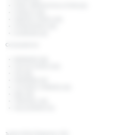
PORC ARMOR EVOLUTION (22)
PORELIA (29)
SERETAL PORCS (35)
SYPROPORCS (35)
EUREDEN (22)
Compradores:
BERNARD (56)
HOLVIA PORCS (53)
JPA (56)
KERMENE (22)
LOUDEAC VIANDES (22)
SBA (29)
TRADIVAL (45)
VALLEGRAIN (72)
Juillet 2024/ Rédaction 333.