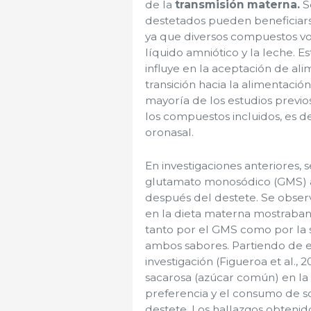
de la
transmisión materna.
S
destetados pueden beneficiarse
ya que diversos compuestos vol
líquido amniótico y la leche. 
influye en la aceptación de ali
transición hacia la alimentaci
mayoría de los estudios previos
los compuestos incluidos, es de
oronasal.
En investigaciones anteriores
glutamato monosódico (GMS) a
después del destete. Se obser
en la dieta materna mostraban
tanto por el GMS como por la s
ambos sabores. Partiendo de e
investigación (Figueroa et al.,
sacarosa (azúcar común) en la 
preferencia y el consumo de so
destete. Los hallazgos obtenid