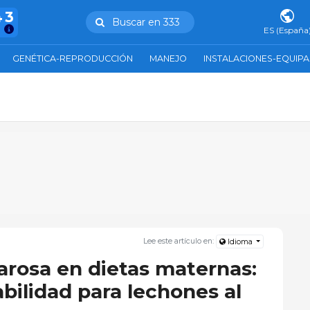
43
Buscar en 333
ES (España
GENÉTICA-REPRODUCCIÓN
MANEJO
INSTALACIONES-EQUIP
Lee este artículo en:
Idioma
arosa en dietas maternas:
abilidad para lechones al