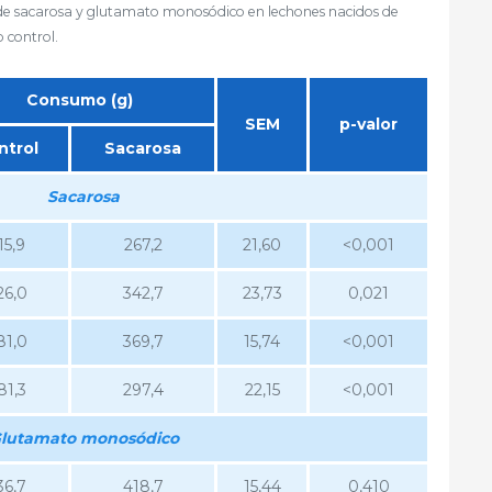
 de sacarosa y glutamato monosódico en lechones nacidos de
 control.
Consumo (g)
SEM
p-valor
ntrol
Sacarosa
Sacarosa
15,9
267,2
21,60
<0,001
26,0
342,7
23,73
0,021
81,0
369,7
15,74
<0,001
81,3
297,4
22,15
<0,001
lutamato monosódico
36,7
418,7
15,44
0,410