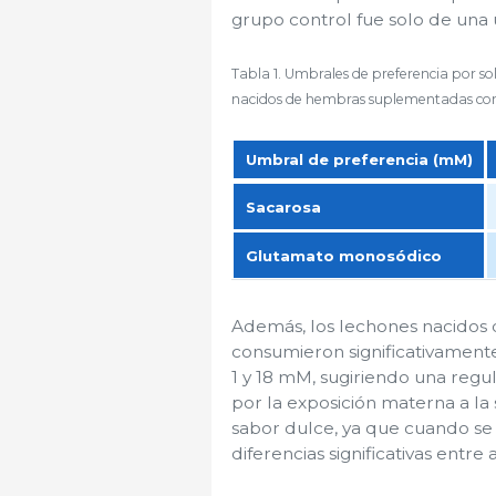
grupo control fue solo de una u
Tabla 1. Umbrales de preferencia por s
nacidos de hembras suplementadas con 
Umbral de preferencia (mM)
Umbral de preferencia (mM)
Sacarosa
Glutamato monosódico
Además, los lechones nacidos
consumieron significativament
1 y 18 mM, sugiriendo una regu
por la exposición materna a la 
sabor dulce, ya que cuando 
diferencias significativas entr