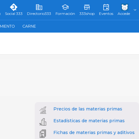
)
Social 333
Directorio333
Formación
333shop
Eventos
Accede
AMIENTO
CARNE
Precios de las materias primas
Estadísticas de materias primas
Fichas de materias primas y aditivos