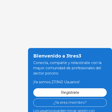
Bienvenido a 3tres3
Conecta, comparte y relaciónate con la
mayor comunidad de profesionales del
sector porcino.
¡Ya somos 211943 Usuarios!
Regístrate
¿Ya eres miembro?
Los usuarios pueden iniciar sesión con