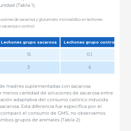
nidad (Tabla 1).
oluciones de sacarosa y glutamato monosódico en lechones
sacarosa o control.
Lechones grupo sacarosa
Lechones grupo control
Sen
Lechones grupo sacarosa
Lechones grupo control
Sen
15
0,1
3
6
 de madres suplementadas con sacarosa
e menos cantidad de soluciones de sacarosa entre
lación adaptativa del consumo calórico inducida
sacarosa. Esta diferencia fue específica por el
se comparó el consumo de GMS, no observamos
e ambos grupos de animales (Tabla 2).