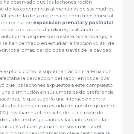
e ha observado que los lechones recién
 de las experiencias alimentarias de sus madres,
átiles de la dieta materna pueden transferirse al
Este proceso de
exposición prenatal y postnatal
mentos con sabores familiares, facilitando la
ón autónoma después del destete. Sin embargo, la
 se han centrado en estudiar la fracción volátil de
cir, los aromas, percibidos a través de la cavidad
, se exploró cómo la suplementación materna con
fectaba la percepción del sabor en los cerdos
vó que los lechones expuestos a este compuesto
 una disminución en sus umbrales de preferencia
acarosa, lo que sugería una interacción entre
stos hallazgos, en
un estudio de nuestro grupo de
 2022), evaluamos el impacto de la inclusión de
dieta de cerdas gestantes y lactantes sobre la
luciones dulces y umami en sus crías tras el
os proporcionan información clave tanto para la