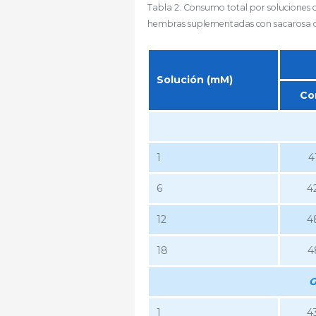
Tabla 2. Consumo total por soluciones
hembras suplementadas con sacarosa o
Solución (mM)
Co
1
4
6
4
12
4
18
4
G
1
4