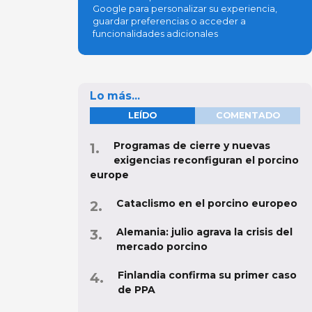
Google para personalizar su experiencia,
guardar preferencias o acceder a
funcionalidades adicionales
Lo más...
sibilidad por el sabor
LEÍDO
COMENTADO
sibilidad por el sabor
Disminución
Programas de cierre y nuevas
Aumento
exigencias reconfiguran el porcino
europe
Cataclismo en el porcino europeo
Alemania: julio agrava la crisis del
mercado porcino
Finlandia confirma su primer caso
de PPA