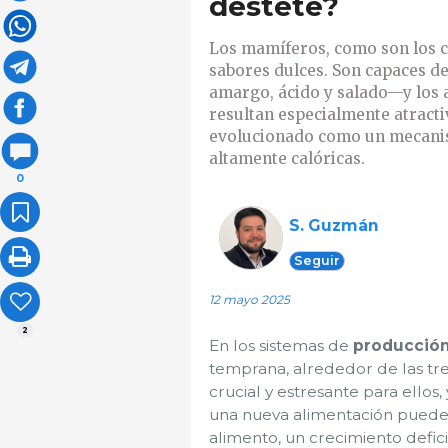
destete?
Los mamíferos, como son los c
sabores dulces. Son capaces de
amargo, ácido y salado—y los a
resultan especialmente atracti
evolucionado como un mecanis
altamente calóricas.
0
S. Guzmán
Seguir
12 mayo 2025
2
En los sistemas de
producción
temprana, alrededor de las tr
crucial y estresante para ellos
una nueva alimentación pueden
alimento, un crecimiento defi