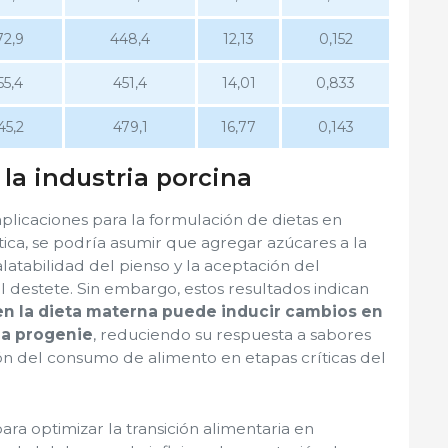
72,9
448,4
12,13
0,152
55,4
451,4
14,01
0,833
45,2
479,1
16,77
0,143
 la industria porcina
mplicaciones para la formulación de dietas en
tica, se podría asumir que agregar azúcares a la
latabilidad del pienso y la aceptación del
l destete. Sin embargo, estos resultados indican
en la dieta materna puede inducir cambios en
 la progenie
, reduciendo su respuesta a sabores
ón del consumo de alimento en etapas críticas del
ara optimizar la transición alimentaria en