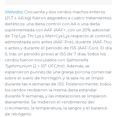
Métodos:
Cincuenta y dos cerdos machos enteros
(21,7 ± 4,6 kg) fueron asignados a cuatro tratamientos
dietéticos: una dieta control con AA o una dieta
suplementada con AAF (AAF+, con un 20% adicional
de Trp:Lys, Thr:Lys y Met+Cys:Lys respecto al control),
administrada solo antes (AAF-Pre), durante (AAF-Tto)
o antes y durante el período de ISS (AAF-Con). El día
0, tras un periodo previo al ISS de 7 días, todos los
cerdos fueron inoculados con
Salmonella
9
Typhimurium
(2 × 10
UFC/ml). Además, se
esparcieron purines de una granja porcina comercial
sobre el suelo de hormigón, y la sala no se limpió
durante las 4 semanas de ISS. Posteriormente, todos
los cerdos recibieron la misma dieta estándar
durante 9 semanas, y las instalaciones se limpiaron
diariamente. Se midieron el rendimiento del
crecimiento, la temperatura, la sangre y el balance
de nitrógeno.