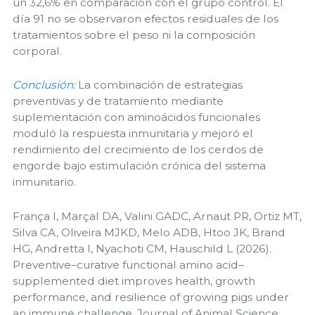
un 32,6% en comparación con el grupo control. El
día 91 no se observaron efectos residuales de los
tratamientos sobre el peso ni la composición
corporal.
Conclusión:
La combinación de estrategias
preventivas y de tratamiento mediante
suplementación con aminoácidos funcionales
moduló la respuesta inmunitaria y mejoró el
rendimiento del crecimiento de los cerdos de
engorde bajo estimulación crónica del sistema
inmunitario.
França I, Marçal DA, Valini GADC, Arnaut PR, Ortiz MT,
Silva CA, Oliveira MJKD, Melo ADB, Htoo JK, Brand
HG, Andretta I, Nyachoti CM, Hauschild L (2026).
Preventive–curative functional amino acid–
supplemented diet improves health, growth
performance, and resilience of growing pigs under
an immune challenge. Journal of Animal Science,