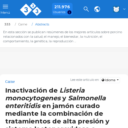
211.976
Usuarios
Menú
333
Carne
Abstracts
En esta sección se publican resúmenes de los mejores artículos sobre porcino
relacionados con la salud, el manejo, el bienestar, la nutrición, el
comportamiento, la genética, la reproducción ...
Lee este artículo en:
Idioma
Carne
Inactivación de
Listeria
monocytogenes
y
Salmonella
enteritidis
en jamón curado
mediante la combinación de
tratamientos de alta presión y