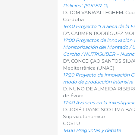
Policies” (SUPER-G)
D. TOM VANWALLEGHEM. Coordi
Córdoba
16:40 Proyecto "La Seca de la E
Dª. CARMEN RODRÍGUEZ MOLIN
17:00 Proyectos de innovación
Monitorización del Montado / U
Corcho / NUTRISUBER – Nutrició
Dª. CONCEIÇÃO SANTOS SILVA. 
Mediterrânica (UNAC)
17:20 Proyecto de innovación 
modo de producción intensiva 
D. NUNO DE ALMEIDA RIBEIRO. 
de Évora
17:40 Avances en la investigaci
D. JOSÉ FRANCISCO LIMA BARB
Supraautonómico
GOSTU
18:00 Preguntas y debate