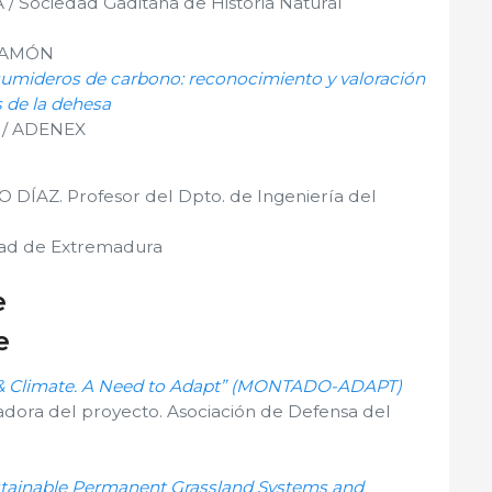
 Sociedad Gaditana de Historia Natural
LAMÓN
umideros de carbono: reconocimiento y valoración
s de la dehesa
 / ADENEX
ÍAZ. Profesor del Dpto. de Ingeniería del
dad de Extremadura
e
e
 & Climate. A Need to Adapt” (MONTADO-ADAPT)
dora del proyecto. Asociación de Defensa del
stainable Permanent Grassland Systems and