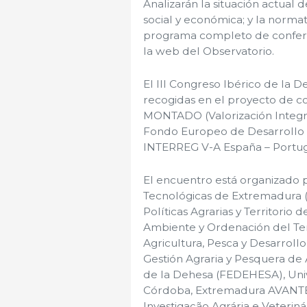
Analizarán la situación actual 
social y económica; y la normat
programa completo de confere
la web del Observatorio.
El III Congreso Ibérico de la 
recogidas en el proyecto de 
MONTADO (Valorización Integra
Fondo Europeo de Desarrollo 
INTERREG V-A España – Portug
El encuentro está organizado po
Tecnológicas de Extremadura (
Políticas Agrarias y Territorio
Ambiente y Ordenación del Terr
Agricultura, Pesca y Desarroll
Gestión Agraria y Pesquera de
de la Dehesa (FEDEHESA), Uni
Córdoba, Extremadura AVANTE, 
Investigação Agrária e Veteriná