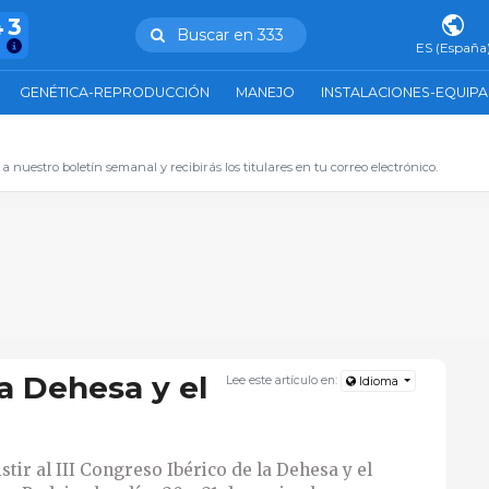
43
Buscar en 333
ES (España
GENÉTICA-REPRODUCCIÓN
MANEJO
INSTALACIONES-EQUIP
 a nuestro boletín semanal y recibirás los titulares en tu correo electrónico.
la Dehesa y el
Lee este artículo en:
Idioma
stir al III Congreso Ibérico de la Dehesa y el