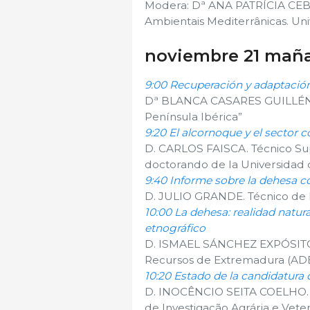
Modera: Dª ANA PATRÍCIA CEBOL
Ambientais Mediterrânicas. Un
noviembre 21 mañ
9:00 Recuperación y adaptación
Dª BLANCA CASARES GUILLÉN.
Península Ibérica”
9:20 El alcornoque y el sector c
D. CARLOS FAISCA. Técnico Sup
doctorando de la Universidad
9:40 Informe sobre la dehesa c
D. JULIO GRANDE. Técnico de
10:00 La dehesa: realidad natur
etnográfico
D. ISMAEL SÁNCHEZ EXPÓSITO. A
Recursos de Extremadura (A
10:20 Estado de la candidatura
D. INOCÊNCIO SEITA COELHO. Co
de Investigação Agrária e Veter