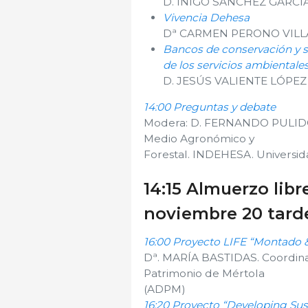
D. IÑIGO SÁNCHEZ GARCÍA /
Vivencia Dehesa
Dª CARMEN PERONO VIL
Bancos de conservación y s
de los servicios ambientale
D. JESÚS VALIENTE LÓPEZ
14:00 Preguntas y debate
Modera: D. FERNANDO PULIDO D
Medio Agronómico y
Forestal. INDEHESA. Universi
14:15 Almuerzo libr
noviembre 20 tard
16:00 Proyecto LIFE “Montado
Dª. MARÍA BASTIDAS. Coordina
Patrimonio de Mértola
(ADPM)
16:20 Proyecto “Developing Su