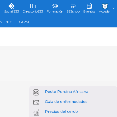
)
Social 333
Directorio333
Formación
333shop
Eventos
Accede
AMIENTO
CARNE
Peste Porcina Africana
Guía de enfermedades
Precios del cerdo