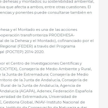
de dehesas y montados; su sostenibilidad ambiental,
iva que afecta a ambos, entre otras cuestiones. El
ncias y ponentes puede consultarse también en
Dehesa y el Montado es una de las acciones
cooperación transfronteriza PRODEHESA-
l de la Dehesa y el Montado), cofinanciado por el
Regional (FEDER) a través del Programa
al (POCTEP) 2014-2020.
r el Centro de Investigaciones Científicas y
CICYTEX), Consejería de Medio Ambiente y Rural,
 de la Junta de Extremadura; Consejería de Medio
itorio de la Junta de Andalucía, Consejería de
o Rural de la Junta de Andalucía, Agencia de
 Andalucía (AGAPA), Adenex, Federación Española
versidad de Extremadura, Universidad de
Gestiona Global, INIAV-Instituto Nacional de
ria, Instituto da Conservação da Natureza e das