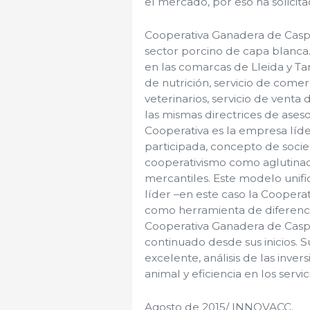
el mercado, por eso ha solicit
Cooperativa Ganadera de Casp
sector porcino de capa blanca
en las comarcas de Lleida y Tar
de nutrición, servicio de comerc
veterinarios, servicio de vent
las mismas directrices de aseso
Cooperativa es la empresa lí
participada, concepto de soci
cooperativismo como aglutina
mercantiles. Este modelo unific
líder –en este caso la Coopera
como herramienta de diferencia
Cooperativa Ganadera de Caspe
continuado desde sus inicios. 
excelente, análisis de las inver
animal y eficiencia en los servi
Agosto de 2015/ INNOVACC.