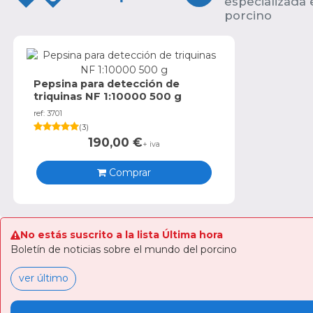
especializada
porcino
Pepsina para detección de
triquinas NF 1:10000 500 g
ref: 3701
(
3
)
190,00
€
+ iva
Comprar
No estás suscrito a la lista Última hora
Boletín de noticias sobre el mundo del porcino
ver último