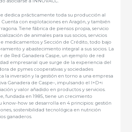
ado asociarse a INNOVACC.
e dedica prácticamente toda su producción al
. Cuenta con explotaciones en Aragón, y también
ragona. Tiene fábrica de piensos propia, servicio
ialización de animales para sus socios, servicios
a de medicamentos y Sección de Crédito, todo bajo
ramiento y abastecimiento integral a sus socios. La
der de Red Ganadera Caspe, un ejemplo de red
edad empresarial que surge de la experiencia del
dora de pymes cooperativas y sociedades
a la inversión y la gestión en torno a una empresa
tiva Ganadera de Caspe–, impulsando el I+D+i
ción y valor añadido en productos y servicios.
, fundada en 1985, tiene un crecimiento
Su know-how se desarrolla en 4 principios: gestión
siones, sostenibilidad tecnológica en nutrición
cios ganaderos.