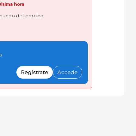
 Última hora
 mundo del porcino
a
Regístrate
Accede