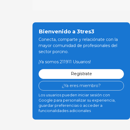
Bienvenido a 3tres3
Conecta, comparte y relaciónate con la
mayor comunidad de profesionales del
sector porcino.
¡Ya somos 211911 Usuarios!
Regístrate
¿Ya eres miembro?
Los usuarios pueden iniciar sesión con
Google para personalizar su experiencia,
guardar preferencias o acceder a
funcionalidades adicionales