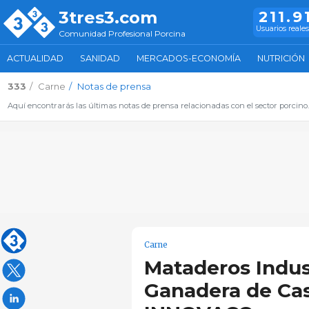
3tres3.com
211.9
Usuarios reales
Comunidad Profesional Porcina
ACTUALIDAD
SANIDAD
MERCADOS-ECONOMÍA
NUTRICIÓN
333
Carne
Notas de prensa
Aquí encontrarás las últimas notas de prensa relacionadas con el sector porcino
Carne
Mataderos Indust
Ganadera de Cas