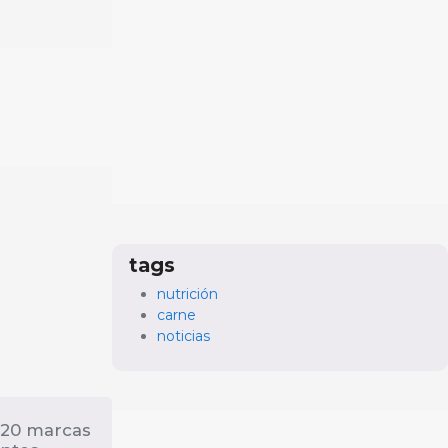
tags
nutrición
carne
noticias
120 marcas