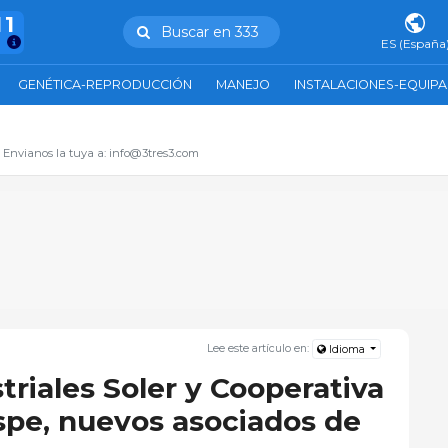
11
Buscar en 333
ES (España
GENÉTICA-REPRODUCCIÓN
MANEJO
INSTALACIONES-EQUIP
. Envianos la tuya a: info@3tres3.com
Lee este artículo en:
Idioma
riales Soler y Cooperativa
pe, nuevos asociados de