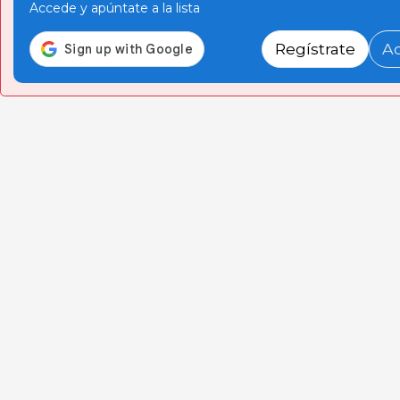
Accede y apúntate a la lista
Regístrate
A