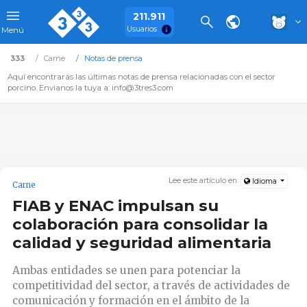
211.911
Usuarios
Menú
333
Carne
Notas de prensa
Aquí encontrarás las últimas notas de prensa relacionadas con el sector
porcino. Envianos la tuya a: info@3tres3.com
Lee este artículo en:
Idioma
Carne
FIAB y ENAC impulsan su
colaboración para consolidar la
calidad y seguridad alimentaria
Ambas entidades se unen para potenciar la
competitividad del sector, a través de actividades de
comunicación y formación en el ámbito de la