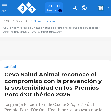
211.911
Usuarios
Menú
333
Sanidad
Notas de prensa
Aquí encontrarás las últimas notas de prensa relacionadas con el sector
porcino. Envianos la tuya a: info@3tres3.com
Sanidad
Ceva Salud Animal reconoce el
compromiso con la prevención y
la sostenibilidad en los Premios
Porc d'Or Ibérico 2026
La granja El Ladrillar, de Cuarte S.A., recibió el
Premio Porc d'Or One Health por su apuesta por la