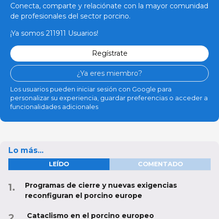
Conecta, comparte y relaciónate con la mayor comunidad
de profesionales del sector porcino.
¡Ya somos 211911 Usuarios!
Regístrate
¿Ya eres miembro?
Los usuarios pueden iniciar sesión con Google para
personalizar su experiencia, guardar preferencias o acceder a
funcionalidades adicionales
Lo más...
LEÍDO
COMENTADO
Programas de cierre y nuevas exigencias
reconfiguran el porcino europe
Cataclismo en el porcino europeo