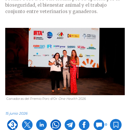
bioseguridad, el bienestar animal y el trabajo
conjunto entre veterinarios y ganaderos.
Ganadoras del Premio Porc d'Or
One Health
2026
15 junio 2026
0