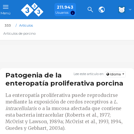
211.943
Usuarios
Menú
333
Artículos
Artículos de porcino
Patogenia de la
Lee este artículo en:
Idioma
enteropatía proliferativa porcina
La enteropatía proliferativa puede reproducirse
mediante la exposición de cerdos receptivos a
L.
intracellularis
o a la mucosa afectada que contiene
esta bacteria intracelular (Roberts et al., 1977;
McOrist y Lawson, 1989a; McOrist et al., 1993, 1994,
Guedes y Gebhart, 2003a).