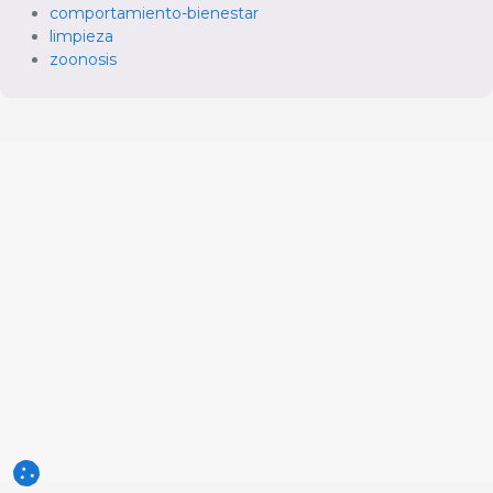
comportamiento-bienestar
limpieza
zoonosis