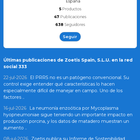
España
5
Productos
47
Publicaciones
638
Seguidores
Seguir
Últimas publicaciones de Zoetis Spain, S.L.U. en la red
social 333
22-jul-2026
El PRRS no es un patógeno convencional. Su
control exige entender qué características lo hacen
especialmente difícil de manejar en campo. Uno de los
factores ..
16-jul-2026
La neumonía enzoótica por Mycoplasma
hyopneumoniae sigue teniendo un importante impacto en
producción porcina, y los datos de matadero muestran un
aumento ..
08-jul-2026
Zoetis publica su Informe de Sostenibilidad