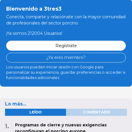
Bienvenido a 3tres3
Conecta, comparte y relaciónate con la mayor comunidad
de profesionales del sector porcino.
¡Ya somos 212004 Usuarios!
Regístrate
¿Ya eres miembro?
Los usuarios pueden iniciar sesión con Google para
personalizar su experiencia, guardar preferencias o acceder a
funcionalidades adicionales
Lo más...
LEÍDO
COMENTADO
Programas de cierre y nuevas exigencias
reconfiguran el porcino europe