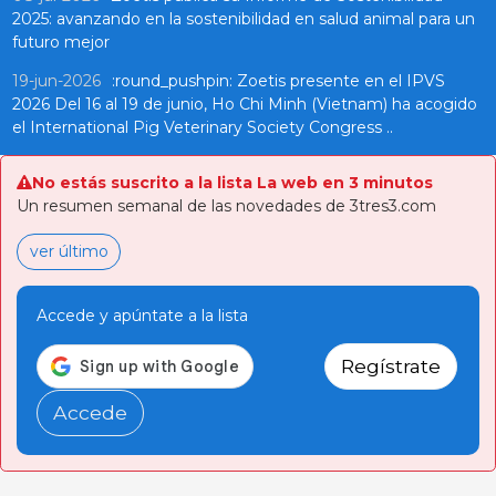
2025: avanzando en la sostenibilidad en salud animal para un
futuro mejor
19-jun-2026
:round_pushpin: Zoetis presente en el IPVS
2026 Del 16 al 19 de junio, Ho Chi Minh (Vietnam) ha acogido
el International Pig Veterinary Society Congress ..
No estás suscrito a la lista La web en 3 minutos
Un resumen semanal de las novedades de 3tres3.com
ver último
Accede y apúntate a la lista
Regístrate
Accede