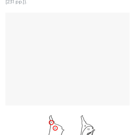
[231 pp.]).