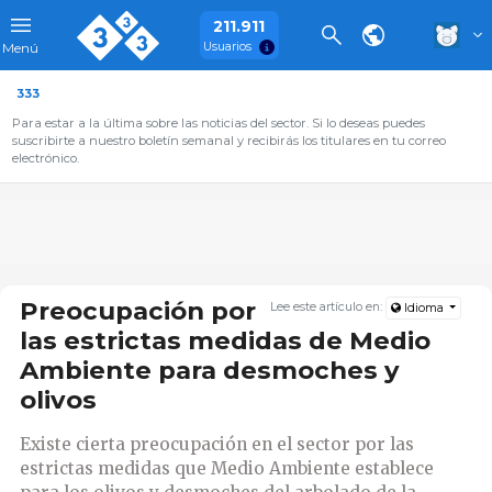
211.911
Usuarios
Menú
333
Para estar a la última sobre las noticias del sector. Si lo deseas puedes
suscribirte a nuestro boletín semanal y recibirás los titulares en tu correo
electrónico.
Preocupación por
Lee este artículo en:
Idioma
las estrictas medidas de Medio
Ambiente para desmoches y
olivos
Existe cierta preocupación en el sector por las
estrictas medidas que Medio Ambiente establece