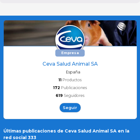
Empresa
Ceva Salud Animal SA
España
11
Productos
172
Publicaciones
619
Seguidores
Seguir
Últimas publicaciones de Ceva Salud Animal SA en la
red social 333