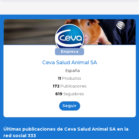
Empresa
Ceva Salud Animal SA
España
11
Productos
172
Publicaciones
619
Seguidores
Seguir
Últimas publicaciones de Ceva Salud Animal SA en la
red social 333