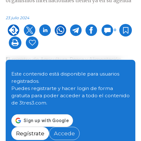
organismos internacionales tienen ya en su agenda
23 julio 2024
0
El ministro de Agricultura, Pesca y Alimentación
español, Luis Planas, ha anunciado el inicio de los
trabajos preparatorios para la Estrategia Nacional de
Este contenido está disponible para usuarios
Alimentación. La inestabilidad geopolítica y la
registrados.
transformación tecnológica exigen cambiar la forma
Puedes registrarte y hacer login de forma
de producir, comprar y consumir alimentos
gratuita para poder acceder a todo el contenido
de 3tres3.com.
Los objetivos de la estrategia pasan por garantizar el
suministro constante y seguro de alimentos a la
población mediante un sistema de producción que
sea ambientalmente sostenible, económicamente
Regístrate
Accede
rentable, y socialmente justo, y que a la vez