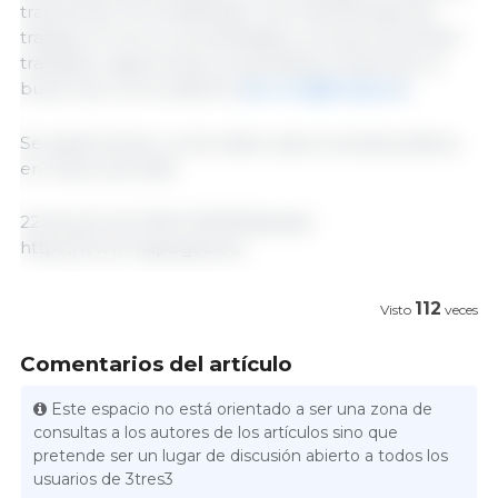
transversal. Se ha diseñado una metodología de
trabajo en torno a la estrategia y a la que se podrán
trasladar sugerencias y propuestas a través de un
buzón de correo abierto (
bzn-ena@mapa.es
).
Se espera tener un borrador para consulta pública
en marzo de 2025.
22 de julio de 2024/ MAPA/España.
https://www.mapa.gob.es/
112
Visto
veces
Comentarios del artículo
Este espacio no está orientado a ser una zona de
consultas a los autores de los artículos sino que
pretende ser un lugar de discusión abierto a todos los
usuarios de 3tres3