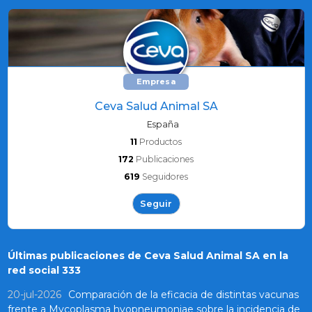
Empresa
Ceva Salud Animal SA
España
11
Productos
172
Publicaciones
619
Seguidores
Seguir
Últimas publicaciones de Ceva Salud Animal SA en la
red social 333
20-jul-2026
Comparación de la eficacia de distintas vacunas
frente a Mycoplasma hyopneumoniae sobre la incidencia de