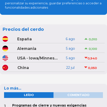
personalizar su experiencia, guardar preferencias o acceder a
funcionalidades adicionales
Precios del cerdo
España
6 ago
0,010
Alemania
5 ago
0,100
USA - Iowa/Minnesota
5 ago
0,940
China
22 jul
0,050
Lo más...
LEÍDO
COMENTADO
Programas de cierre y nuevas exigencias