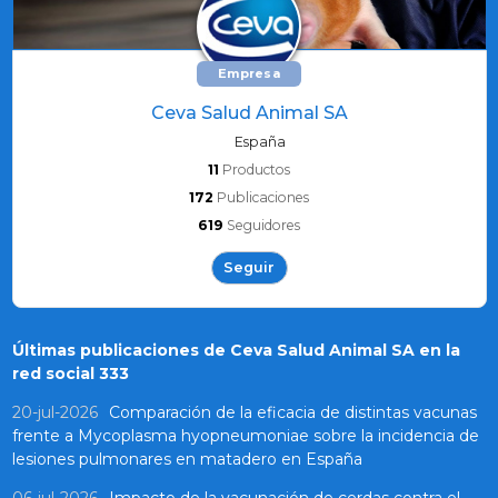
Empresa
Ceva Salud Animal SA
España
11
Productos
172
Publicaciones
619
Seguidores
Seguir
Últimas publicaciones de Ceva Salud Animal SA en la
red social 333
20-jul-2026
Comparación de la eficacia de distintas vacunas
frente a Mycoplasma hyopneumoniae sobre la incidencia de
lesiones pulmonares en matadero en España