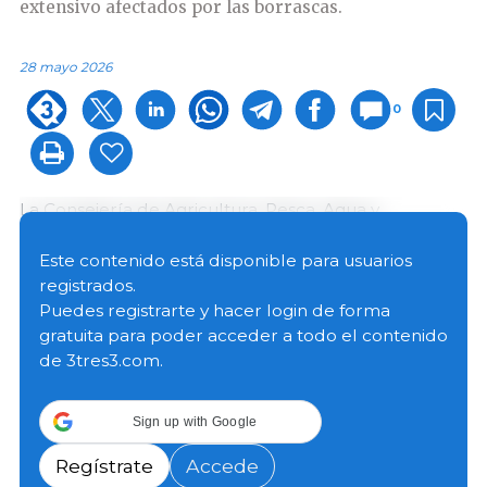
extensivo afectados por las borrascas.
28 mayo 2026
0
La Consejería de Agricultura, Pesca, Agua y
Desarrollo Rural de Andalucía ha iniciado el abono
del primer pago de subvenciones destinadas a
Este contenido está disponible para usuarios
ganaderos de extensivo afectados por las borrascas
registrados.
registradas entre finales de 2025 y principios de 2026.
Puedes registrarte y hacer login de forma
En total, se han destinado más de 54 millones de
gratuita para poder acceder a todo el contenido
euros a un total de 9.936 beneficiarios de la región.
de 3tres3.com.
El reparto provincial incluye: Almería con casi 4
Sign up with Google
millones para 774 beneficiarios; Cádiz, 7,2 millones
para 1.226 expedientes; Córdoba, 12,3 millones para
Regístrate
Accede