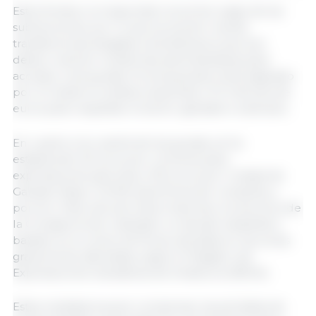
Estos fondos corresponden al primer pago de las
subvenciones, por lo que se prevén nuevas
transferencias dirigidas a beneficiarios que aún
deben resolver incidencias administrativas para
acceder a las ayudas. El presupuesto total asignado
por el Gobierno andaluz asciende a 75 millones de
euros para respaldar al sector ganadero extensivo.
En cuanto a la cuantía de las ayudas, se ha
establecido 20 euros por colmena para
explotaciones apícolas y 100 euros por Unidad de
Ganado Mayor (UGM) para fincas de rumiantes y
porcino. Para calcular estos importes, los técnicos de
la Consejería han realizado un estudio estadístico
basado en el censo de fincas ubicadas en las zonas
gravemente afectadas, según el Registro de
Explotaciones Ganaderas de Andalucía (REGA).
Estas medidas buscan compensar las pérdidas de