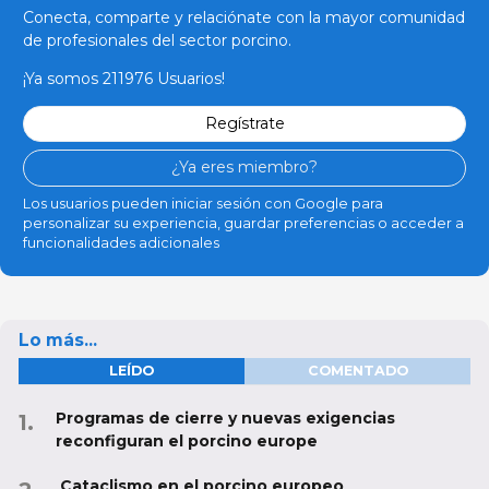
Conecta, comparte y relaciónate con la mayor comunidad
de profesionales del sector porcino.
¡Ya somos 211976 Usuarios!
Regístrate
¿Ya eres miembro?
Los usuarios pueden iniciar sesión con Google para
personalizar su experiencia, guardar preferencias o acceder a
funcionalidades adicionales
Lo más...
LEÍDO
COMENTADO
Programas de cierre y nuevas exigencias
reconfiguran el porcino europe
Cataclismo en el porcino europeo