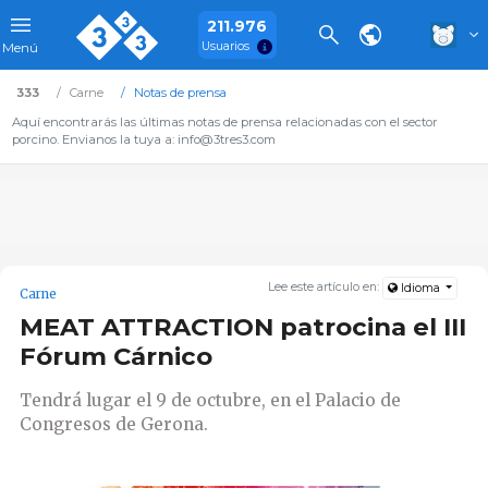
211.976
Usuarios
Menú
333
Carne
Notas de prensa
Aquí encontrarás las últimas notas de prensa relacionadas con el sector
porcino. Envianos la tuya a: info@3tres3.com
Lee este artículo en:
Idioma
Carne
MEAT ATTRACTION patrocina el III
Fórum Cárnico
Tendrá lugar el 9 de octubre, en el Palacio de
Congresos de Gerona.