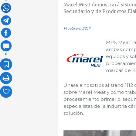
Marel Meat demostrará sistema
Secundario y de Productos Ela
14 febrero 2017
MPS Meat Pro
ambas compañ
0
equipos y so
procesamient
marcas de Bu
Únase a nosotros al stand 111
sobre Marel Meat y cómo traba
procesamiento primario, secun
especialistas de la industria c
solución.