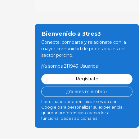
Bienvenido a 3tres3
Conecta, comparte y relaciónate con la
mayor comunidad de profesionales del
sector porcino.
¡Ya somos 211943 Usuarios!
Regístrate
¿Ya eres miembro?
Los usuarios pueden iniciar sesión con
Google para personalizar su experiencia,
guardar preferencias o acceder a
funcionalidades adicionales