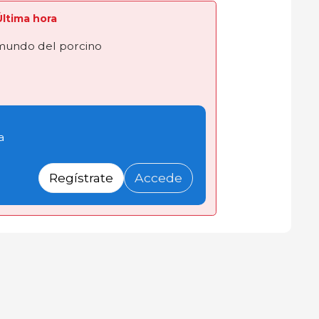
 Última hora
 mundo del porcino
a
Regístrate
Accede