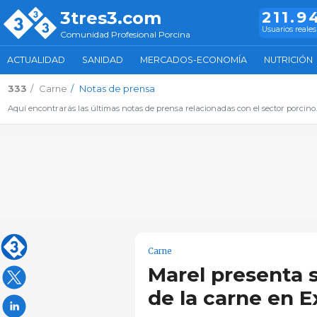
3tres3.com
211.9
Usuarios reales
Comunidad Profesional Porcina
ACTUALIDAD
SANIDAD
MERCADOS-ECONOMÍA
NUTRICIÓN
333
Carne
Notas de prensa
Aquí encontrarás las últimas notas de prensa relacionadas con el sector porcino
Carne
Marel presenta s
de la carne en 