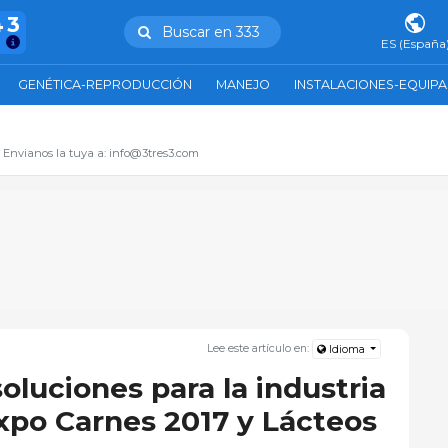
43
Buscar en 333
ES (España
GENÉTICA-REPRODUCCIÓN
MANEJO
INSTALACIONES-EQUIP
. Envianos la tuya a: info@3tres3.com
Lee este artículo en:
Idioma
oluciones para la industria
Expo Carnes 2017 y Lácteos