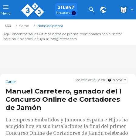
211.847
Usuarios
Menú
333
Carne
Notas de prensa
Aquí encontrarás las últimas notas de prensa relacionadas con el sector
porcino. Envianos la tuya a: info@3tres3.com
Lee este artículo en:
Idioma
Carne
Manuel Carretero, ganador del I
Concurso Online de Cortadores
de Jamón
La empresa Embutidos y Jamones España e Hijos ha
acogido hoy en sus instalaciones la final del primer
Concurso Online de Cortadores de Jamón celebrado