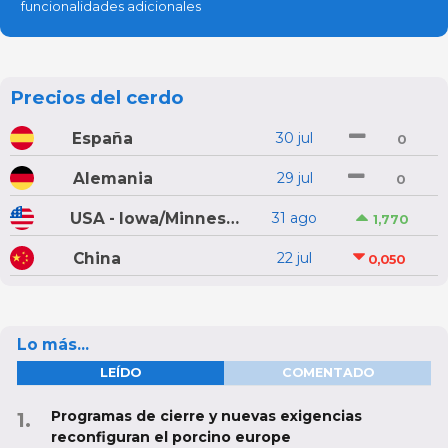
funcionalidades adicionales
Precios del cerdo
España
30 jul
0
Alemania
29 jul
0
USA - Iowa/Minnesota
31 ago
1,770
China
22 jul
0,050
Lo más...
LEÍDO
COMENTADO
Programas de cierre y nuevas exigencias
reconfiguran el porcino europe