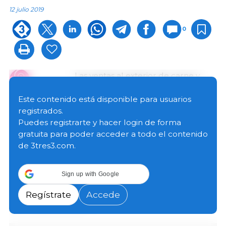
12 julio 2019
0
Las ventas al exterior de carne y
productos elaborados del porcino
en el País Vasco aumentaron un
Este contenido está disponible para usuarios
36,6% en 2018 al superar las 2.113
registrados.
toneladas según reflejan los datos
Puedes registrarte y hacer login de forma
de DATACOMEX elaborados por la
gratuita para poder acceder a todo el contenido
Interprofesional del Porcino de Capa Blanca
de 3tres3.com.
(INTERPORC).
Sign up with Google
Por su parte, las ventas en valor alcanzaron los 14,2
millones de euros, lo que supuso un incremento del
Regístrate
Accede
6,4% respecto a 2017.