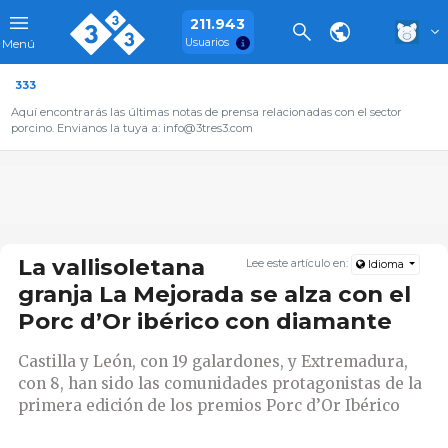
211.943
Usuarios
Menú
333
Aquí encontrarás las últimas notas de prensa relacionadas con el sector
porcino. Envianos la tuya a: info@3tres3.com
La vallisoletana
Lee este artículo en:
Idioma
granja La Mejorada se alza con el
Porc d’Or ibérico con diamante
Castilla y León, con 19 galardones, y Extremadura,
con 8, han sido las comunidades protagonistas de la
primera edición de los premios Porc d’Or Ibérico