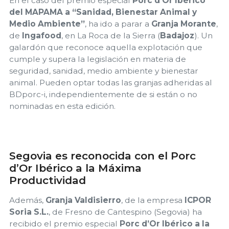
En el caso del premio especial
Porc d’Or Ibérico
del MAPAMA a “Sanidad, Bienestar Animal y
Medio Ambiente”
, ha ido a parar a
Granja Morante
,
de
Ingafood
, en La Roca de la Sierra (
Badajoz
). Un
galardón que reconoce aquella explotación que
cumple y supera la legislación en materia de
seguridad, sanidad, medio ambiente y bienestar
animal. Pueden optar todas las granjas adheridas al
BDporc-i, independientemente de si están o no
nominadas en esta edición.
Segovia es reconocida con el Porc
d’Or Ibérico a la Máxima
Productividad
Además,
Granja Valdisierro
, de la empresa
ICPOR
Soria S.L.
, de Fresno de Cantespino (Segovia) ha
recibido el premio especial
Porc d’Or Ibérico a la