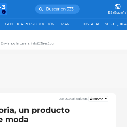
43
Buscar en 333
ES (España
GENÉTICA-REPRODUCCIÓN
MANEJO
INSTALACIONES-EQUIP
. Envianos la tuya a: info@3tres3.com
Lee este artículo en:
Idioma
oria, un producto
e moda