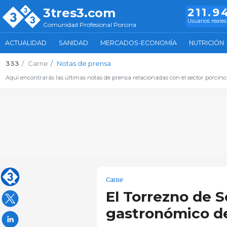
3tres3.com
211.9
Usuarios reales
Comunidad Profesional Porcina
ACTUALIDAD
SANIDAD
MERCADOS-ECONOMÍA
NUTRICIÓN
333
Carne
Notas de prensa
Aquí encontrarás las últimas notas de prensa relacionadas con el sector porcino
Carne
El Torrezno de S
gastronómico d