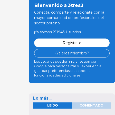
Bienvenido a 3tres3
Conecta, comparte y relaciónate con la
mayor comunidad de profesionales del
sector porcino.
¡Ya somos 211943 Usuarios!
Regístrate
¿Ya eres miembro?
Los usuarios pueden iniciar sesión con
Google para personalizar su experiencia,
guardar preferencias o acceder a
funcionalidades adicionales
Lo más...
LEÍDO
COMENTADO