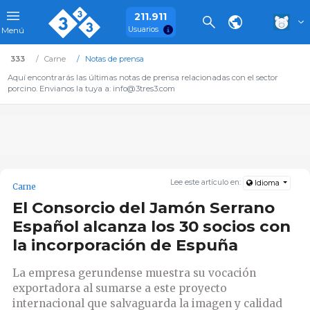
211.911
Usuarios
Menú
333
Carne
Notas de prensa
Aquí encontrarás las últimas notas de prensa relacionadas con el sector
porcino. Envianos la tuya a: info@3tres3.com
Lee este artículo en:
Idioma
Carne
El Consorcio del Jamón Serrano
Español alcanza los 30 socios con
la incorporación de Espuña
La empresa gerundense muestra su vocación
exportadora al sumarse a este proyecto
internacional que salvaguarda la imagen y calidad