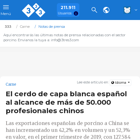
211.911
Usuarios
Menú
333
Carne
Notas de prensa
Aquí encontrarás las últimas notas de prensa relacionadas con el sector
porcino. Envianos la tuya a: info@3tres3.com
Lee este artículo en:
Idioma
Carne
El cerdo de capa blanca español
al alcance de más de 50.000
profesionales chinos
Las exportaciones españolas de porcino a China se
han incrementado un 42,2% en volumen y un 52,3%
en valor, en el primer trimestre de 2019, con 127.584