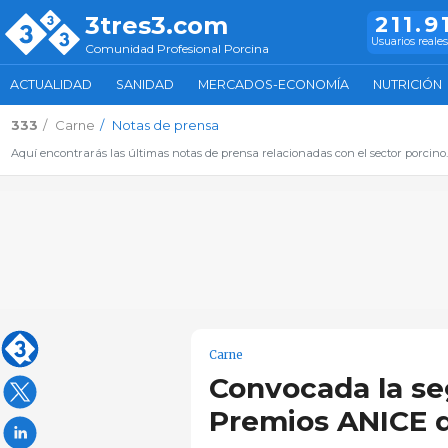
3tres3.com
211.9
Usuarios reales
Comunidad Profesional Porcina
ACTUALIDAD
SANIDAD
MERCADOS-ECONOMÍA
NUTRICIÓN
333
Carne
Notas de prensa
Aquí encontrarás las últimas notas de prensa relacionadas con el sector porcino
Carne
Convocada la se
Premios ANICE d