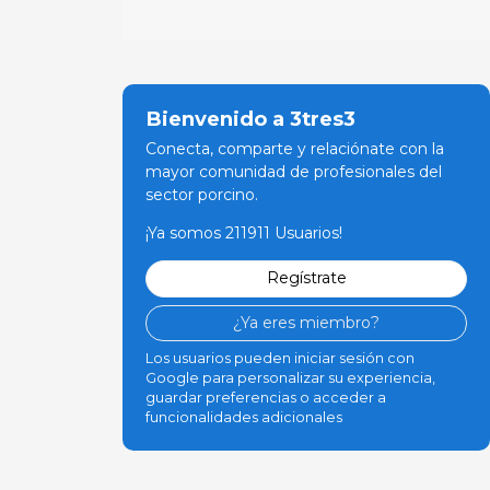
Bienvenido a 3tres3
Conecta, comparte y relaciónate con la
mayor comunidad de profesionales del
sector porcino.
¡Ya somos 211911 Usuarios!
Regístrate
¿Ya eres miembro?
Los usuarios pueden iniciar sesión con
Google para personalizar su experiencia,
guardar preferencias o acceder a
funcionalidades adicionales