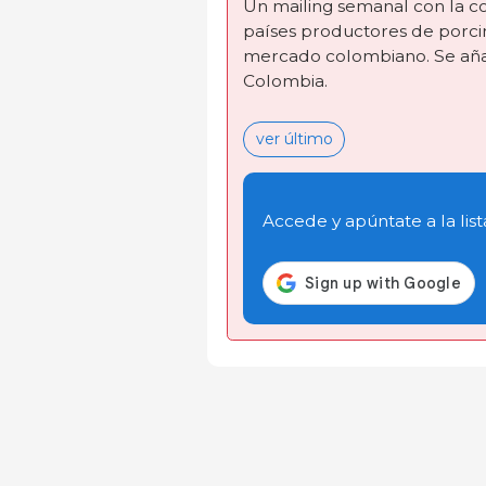
Un mailing semanal con la co
países productores de porcin
mercado colombiano. Se añad
Colombia.
ver último
Accede y apúntate a la list