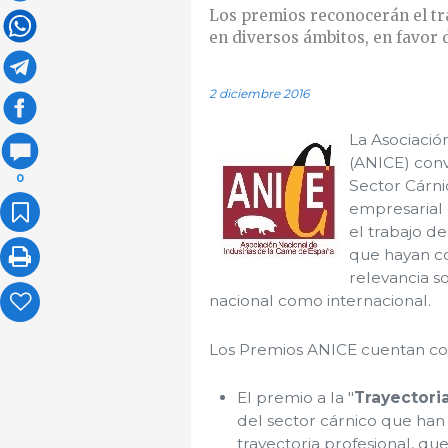
Los premios reconocerán el tr
en diversos ámbitos, en favor 
2 diciembre 2016
La Asociació
(ANICE) conv
0
Sector Cárni
empresarial 
el trabajo de
que hayan con
relevancia s
nacional como internacional.
Los Premios ANICE cuentan con
El premio a la "
Trayectori
del sector cárnico que han
trayectoria profesional, q