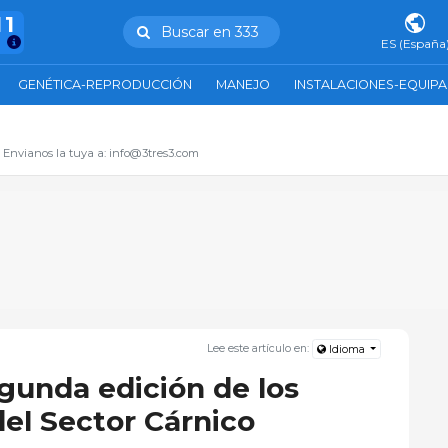
11
Buscar en 333
ES (España
GENÉTICA-REPRODUCCIÓN
MANEJO
INSTALACIONES-EQUIP
. Envianos la tuya a: info@3tres3.com
Lee este artículo en:
Idioma
gunda edición de los
el Sector Cárnico