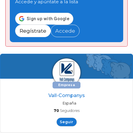
Accede y apúntate a la lista
Regístrate
Accede
Empresa
Vall-Companys
España
70
Seguidores
Seguir