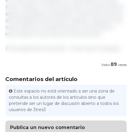
el Grupo Vall Companys y la Universitat de Lleida
(UdL), refleja el compromiso hacia una alimentación
segura, saludable y sostenible, a través del fomento
de actividades de formación, difusión, captación del
mejor talento y transferencia de conocimiento y
tecnología en la producción de alimentos.
27 de septiembre de 2024 - Grupo Vall Companys
89
Visto
veces
Comentarios del artículo
Este espacio no está orientado a ser una zona de
consultas a los autores de los artículos sino que
pretende ser un lugar de discusión abierto a todos los
usuarios de 3tres3
Publica un nuevo comentario