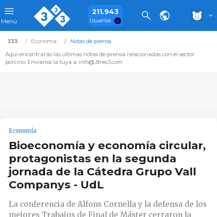
211.943
Usuarios
Menú
333
Economía
Notas de prensa
Aquí encontrarás las últimas notas de prensa relacionadas con el sector
porcino. Envianos la tuya a: info@3tres3.com
Economía
Bioeconomía y economía circular,
protagonistas en la segunda
jornada de la Cátedra Grupo Vall
Companys - UdL
La conferencia de Alfons Cornella y la defensa de los
mejores Trabajos de Final de Máster cerraron la