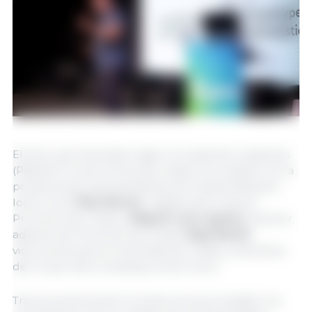
El
acto, que ha tenido lugar en la sala de congresos
(Pabellón 4) de la Feria de Lleida, ha contado con la
presencia de representantes de la administración
local como
Pilar
Bosch
, regidora de Cultura i
Promoció de Ciutat, y
Miguel
Luis
Lapeña
, director
adjunto de Promoció de Ciutat,
Olga
Martín
,
vicerrectora de la Universitat de Lleida, y directivos
del Grupo Vall Companys, entre otros.
Tras la ponencia de Cornella, se ha procedido a la