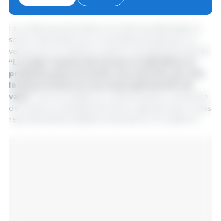
Cátedra.
La conferencia de Alfons Cornella ha defendido el
sector alimentario por su fortaleza de generar un
valorar de los residuos y darles una segunda vida útil.
“La mejor manera de innovar es identificar el
problema para encontrar una solución; por ello
la bioeconomía es una nueva generación de
valor”
, ha concretado el conferenciante, consciente
de la alta circularidad del sector agropecuario cuyos
representantes estaban presentes en el auditorio.