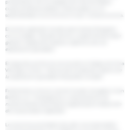
presentación de los trabajos de Final de Máster,
cuyas temáticas estaban relacionadas con la
sostenibilidad, la economía circular i la bioeconomía.
El primer galardón ha sido para Joanes Etxegoien
con el trabajo
“Estudio técnico y experimental sobre
gestión integral de residuos orgánicos de una
explotación ganadera”.
El segundo premio ha reconocido el trabajo de Anna
Vilà bajo el título
“Cálculo de la huella de carbono de
la explotación ganadera Marquillas Compte”.
Finalmente, el tercer premio ha sido otorgado a Ivan
Robles con
“Investigación y caracterización de
nuevas fuentes de proteína vegetal para el desarrollo
de nuevas bases vegetales”.
Los alumnos premiados han sido recompensados