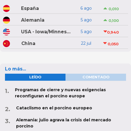
España
6 ago
0,010
Alemania
5 ago
0,100
USA - Iowa/Minnesota
5 ago
0,940
China
22 jul
0,050
Lo más...
LEÍDO
COMENTADO
Programas de cierre y nuevas exigencias
reconfiguran el porcino europe
Cataclismo en el porcino europeo
Alemania: julio agrava la crisis del mercado
porcino