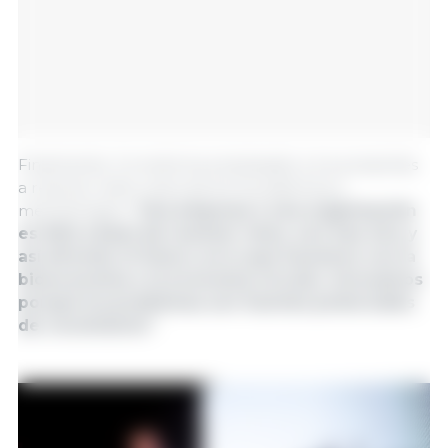
Finalmente, Cornella ha emplazado a los presentes
a resolver estos retos de forma sistémica y
metodológica: “
Una empresa o una organización
es feliz a base de resolver retos, uno tras otro y
así afrontar el futuro; es lo que hacemos con la
bioeconomía o la economía circular, innovamos
porqué los problemas son fuentes potenciales
de crecimiento”
.