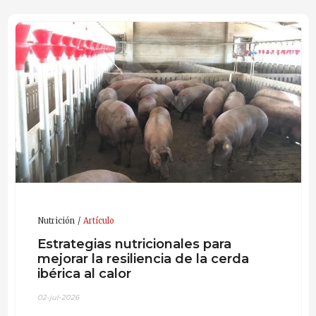
europeos dedicados a la conservación y valorización de
razas porcinas autóctonas, liderando estudios sobre
estrategias innovadoras de manejo y nutrición
orientadas a mejorar el bienestar animal, la
sostenibilidad de los sistemas de producción y la
calidad de los productos. En la actualidad investiga la
adaptación al estrés por calor en cerdas lactantes y
estrategias nutricionales que favorezcan la
sostenibilidad y la resiliencia.
Nutrición
Artículo
Estrategias nutricionales para
mejorar la resiliencia de la cerda
ibérica al calor
02-jul-2026