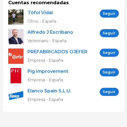
Cuentas recomendadas
Tòfol Vidal
Seguir
Otros - España
Alfredo J Escribano
Seguir
Veterinario - España
PREFABRICADOS OJEFER
Seguir
S.L.
Empresa - España
Pig Improvement
Seguir
Company España SA (PIC)
Empresa - España
Elanco Spain S.L.U.
Seguir
Empresa - España