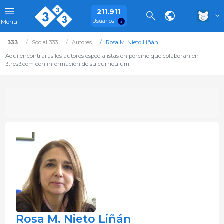
211.911
Usuarios
Menú
333
Social 333
Autores
Rosa M. Nieto Liñán
Aquí encontrarás los autores especialistas en porcino que colaboran en
3tres3.com con información de su curriculum
Rosa M. Nieto Liñán